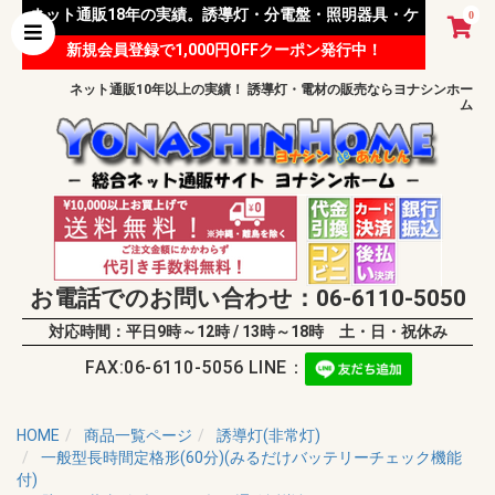
ネット通販18年の実績。誘導灯・分電盤・照明器具・ケ
0
新規会員登録で1,000円OFFクーポン発行中！
ーブル等 様々な資材を取り扱っています。
ネット通販10年以上の実績！ 誘導灯・電材の販売ならヨナシンホー
ム
お電話でのお問い合わせ：06-6110-5050
対応時間：平日9時～12時 / 13時～18時 土・日・祝休み
FAX:06-6110-5056 LINE：
HOME
商品一覧ページ
誘導灯(非常灯)
一般型長時間定格形(60分)(みるだけバッテリーチェック機能
付)