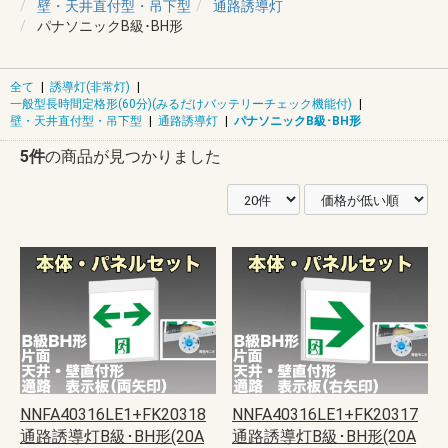
壁・天井直付型・吊下型
通路誘導灯
パナソニックB級･BH形
全て
|
誘導灯(非常灯)
|
一般型長時間定格形(60分)(みるだけバッテリーチェック機能付)
|
壁・天井直付型・吊下型
|
通路誘導灯
|
パナソニックB級･BH形
5件
の商品が見つかりました
NNFA40316LE1+FK20318
NNFA40316LE1+FK20317
通路誘導灯B級･BH形(20A
通路誘導灯B級･BH形(20A