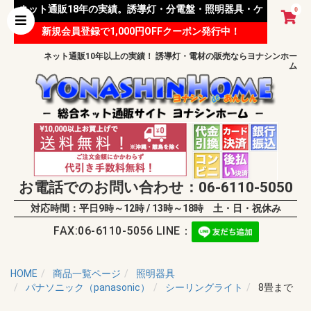
ネット通販18年の実績。誘導灯・分電盤・照明器具・ケ
0
新規会員登録で1,000円OFFクーポン発行中！
ーブル等 様々な資材を取り扱っています。
ネット通販10年以上の実績！ 誘導灯・電材の販売ならヨナシンホー
ム
お電話でのお問い合わせ：06-6110-5050
対応時間：平日9時～12時 / 13時～18時 土・日・祝休み
FAX:06-6110-5056 LINE：
HOME
商品一覧ページ
照明器具
パナソニック（panasonic）
シーリングライト
8畳まで