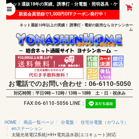
ネット通販18年の実績。誘導灯・分電盤・照明器具・ケ
0
新規会員登録で1,000円OFFクーポン発行中！
ーブル等 様々な資材を取り扱っています。
ネット通販10年以上の実績！ 誘導灯・電材の販売ならヨナシンホー
ム
お電話でのお問い合わせ：06-6110-5050
対応時間：平日9時～12時 / 13時～18時 土・日・祝休み
FAX:06-6110-5056 LINE：
HOME
商品一覧ページ
分電盤
住宅分電盤（カワムラ）
enステーション
太陽光発電(2系統)+IH+電気温水器(エコキュート)対応