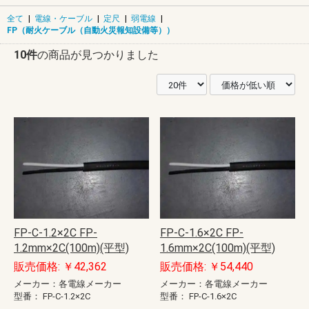
全て
|
電線・ケーブル
|
定尺
|
弱電線
|
FP（耐火ケーブル（自動火災報知設備等））
10件
の商品が見つかりました
FP-C-1.2×2C FP-
FP-C-1.6×2C FP-
1.2mm×2C(100m)(平型)
1.6mm×2C(100m)(平型)
販売価格: ￥42,362
販売価格: ￥54,440
メーカー：各電線メーカー
メーカー：各電線メーカー
型番：
FP-C-1.2×2C
型番：
FP-C-1.6×2C