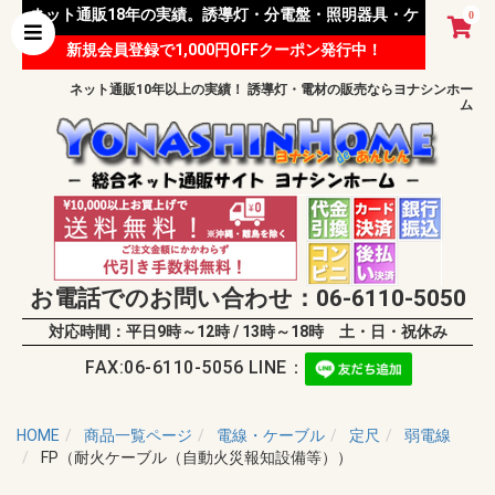
ネット通販18年の実績。誘導灯・分電盤・照明器具・ケ
0
新規会員登録で1,000円OFFクーポン発行中！
ーブル等 様々な資材を取り扱っています。
ネット通販10年以上の実績！ 誘導灯・電材の販売ならヨナシンホー
ム
お電話でのお問い合わせ：06-6110-5050
対応時間：平日9時～12時 / 13時～18時 土・日・祝休み
FAX:06-6110-5056 LINE：
HOME
商品一覧ページ
電線・ケーブル
定尺
弱電線
FP（耐火ケーブル（自動火災報知設備等））