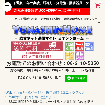
ネット通販18年の実績。誘導灯・分電盤・照明器具・ケ
0
新規会員登録で1,000円OFFクーポン発行中！
ーブル等 様々な資材を取り扱っています。
ネット通販10年以上の実績！ 誘導灯・電材の販売ならヨナシンホー
ム
お電話でのお問い合わせ：06-6110-5050
対応時間：平日9時～12時 / 13時～18時 土・日・祝休み
FAX:06-6110-5056 LINE：
HOME
商品一覧ページ
換気部材（ユニックスなど
外風対策（防音）角長型グリル
SSCG-BRDSP 角型防音カバー 外風・結露対策 右吹き 防火