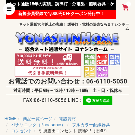
ネット通販18年の実績。誘導灯・分電盤・照明器具・ケ
0
新規会員登録で1,000円OFFクーポン発行中！
ーブル等 様々な資材を取り扱っています。
ネット通販10年以上の実績！ 誘導灯・電材の販売ならヨナシンホー
ム
お電話でのお問い合わせ：06-6110-5050
対応時間：平日9時～12時 / 13時～18時 土・日・祝休み
FAX:06-6110-5056 LINE：
HOME
商品一覧ページ
電設資材
パナソニック（Panasonic）
フルカラー配線器具
コンセント
引掛露出コンセント 接地3P（旧4P）