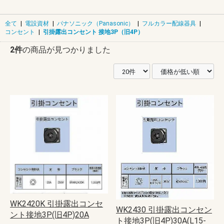
全て
|
電設資材
|
パナソニック（Panasonic）
|
フルカラー配線器具
|
コンセント
|
引掛露出コンセント 接地3P（旧4P）
2件
の商品が見つかりました
WK2420K 引掛露出コンセ
WK2430 引掛露出コンセン
ント接地3P(旧4P)20A
ト接地3P(旧4P)30A(L15-