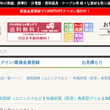
8年の実績。誘導灯・分電盤・照明器具・ケーブル等 様々な資材を取り
新規会員登録で1,000円OFFクーポン発行中！
お
ログイン/新規会員登録
お見積もり
商品一覧ページ
換気部材（ユニックスなど
外風対策（防音）角長
気部材（ユニックスなど
|
外風対策（防音）角長型グリル
|
S