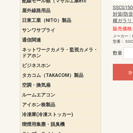
配線モール類（マサル工業etc
壁面用配線
光ファイバ
その他壁面
メタルモー
メタルエフ
ダクトモー
床面用配線
モール備品
エフ）
ー・Gモール
SSCG15
屋外線路用品
PE支線ガー
ケーブル標
オプトケー
ザ・鳥獣害
自在バンド
電柱標識板
キラベルト
4mm電線防
SZスリーブ
スパイラル
支線ガード
保護カバー
対策(防音
日東工業（NITO）製品
カバースイ
キャビネッ
小型動力分
システムラ
端子台
盤用パーツ
プラボック
ブレーカ
横ガラリ
販売価格: 
サンワサプライ
ペリフェラ
タップ・UP
ケーブル
インク・用
アクセサリ
LAN
DOS／Vパ
メーカー：U
通信関連
保安器
プロテクタ
ローゼット
工具・試験
端子取付金
端子板
端末装置
配線用金具
モジュラー
LAN圧着工
ルータ
エッジスイ
型番：
SSC
ネットワークカメラ・監視カメラ・
NSK（日本
パナソニック(P
数量
ドアホン
ビジネスホン
日立（HITAC
ナカヨ
NEC
OKI
ヘッドセッ
ヤコブイェ
カ
タカコム（TAKACOM）製品
通話録音
留守番電話
音声応答転
緊急情報伝
日課放送
空調・換気扇
標準換気扇
ダクト換気
有圧換気扇
インダクト
パイプファ
シロッコフ
斜流ダクト
エアカーテ
システム部
ルームエアコン
三菱電機(MIT
ダイキン(DAI
アイホン株製品
テレビドア
ドアホン親
ドアホン子
冷凍庫(冷凍ストッカー)
喫煙用集塵・脱臭機
スモークダ