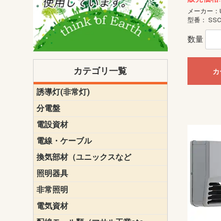
メーカー：U
型番：
SSC
数量
カテゴリ一覧
カ
誘導灯(非常灯)
一般型
一般型(みる
一般型長時間
一般型長時間
点滅形
誘導音付点
防湿・防雨
防湿・防雨
防湿・防雨形
クリーンル
床埋込型
防爆型
客席誘導灯
誘導灯リニ
誘導灯ガー
交換電池（
誘導灯交換
本体単体
パネル単体
リモコン
ク機能付)パ
けバッテリー
用）
クス
分電盤
標準分電盤
電化対応
創エネ対応
あんしん機
分電盤補修
分電盤用ブ
プラスばん
フリーボッ
リニューア
WHMボック
WHM取付ボ
露出化粧枠
半埋込化粧
住宅分電盤
テンパール
電設資材
パナソニック（
神保電器配
東芝配線器
未来工業製
三菱電機
明工社製品
テンパール
電線・ケーブル
切断対応
定尺
換気部材（ユニックスなど
温度ヒュー
フィルター
防虫網
樹脂製グリ
スリーブキ
レジスター
ALCスリーブ-
ACEジョイ
ACEスリー
ACE止水板
厚型 グリル
薄型 グリル
中型 グリル
外風対策 角
外風対策 角
外風対策（
外風対策 丸
外風対策 丸
軒天井用 グ
床下通気用 
給気電動シ
パイプフー
ウェザーカ
防音フード
差圧式吸気
防火ダンパ
風量調整ダ
逆風止ダン
サイレンサ
止水板
UKDF風向
消音・フレ
耐火パテ
照明器具
遠藤照明（E
オーデリック（
コイズミ照
大光電機（DA
東芝ライテ
パナソニック（
三菱電機
クラコ
非常照明
ODELIC非常
三菱非常灯
東芝LED非
パナソニック
電気資材
端子台
碍子
圧着端子・
差込みコネ
リレー
インシュロ
日動電工製
ねじなし電
ねじ付き電
厚鋼電線管Z
ボックス・
樹脂製ボッ
CD管・PF
金物類
雑材
エフレック