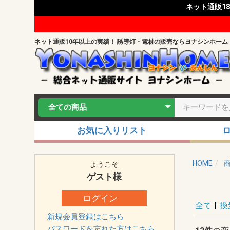
ネット通販1
ネット通販10年以上の実績！ 誘導灯・電材の販売ならヨナシンホーム
お気に入りリスト
HOME
ようこそ
ゲスト
様
ログイン
全て
|
換
新規会員登録はこちら
パスワードを忘れた方はこちら