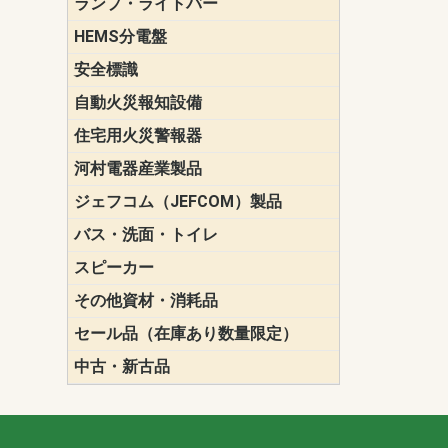
ランプ・ライトバー
パナソニック(P
東芝ライテ
ENDO（遠
三菱電機
HEMS分電盤
マルチ通信
安全標識
誘導標識
自動火災報知設備
パナソニック（
ホーチキ（HO
能美防災（N
ニッタン（NI
住宅用火災警報器
けむり当番
ねつ当番
ガス当番
河村電器産業製品
キャビネッ
動力分電盤
ジェフコム（JEFCOM）製品
LANツール
LEDイルミ
アンカー・
エアコン部
ケーブル保
ケーブル索
リール
作業工具
作業用照明
切削工具
収納機器・
検電器・計
腰回り品・
通線工具
電設化成品
高所作業ポ
パーツ＆ツ
バス・洗面・トイレ
便座
スピーカー
天井スピー
壁掛型スピ
ホーンスピ
コラムスピ
コンパクト
モニタース
インテリア
スピーカー
防滴型スピ
ホール用ス
マルチユー
その他資材・消耗品
ビニールテープ
自己融着テ
養生テープ
丸エフ
ネオシール
セール品（在庫あり数量限定）
照明器具
換気スイッ
ランプ・電
その他資材
中古・新古品
配線器具
照明器具