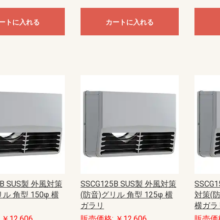
ートに入れる
カートに入れる
0B SUS製 外風対策
SSCG125B SUS製 外風対策
SSCG1
ル 角型 150φ 横
(防音)グリル 角型 125φ 横
対策(防
ガラリ
横ガラ
￥12,606
販売価格: ￥12,606
販売価格