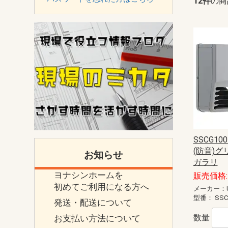
12件
の商
SSCG10
(防音)グリ
お知らせ
ガラリ
ヨナシンホームを
販売価格: 
初めてご利用になる方へ
メーカー：U
型番：
SSC
発送・配送について
数量
お支払い方法について