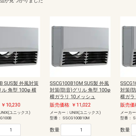
品が見つかりました
0B SUS製 外風対策
SSCG100B10M SUS製 外風
SSCG1
ル 角型 100φ 横
対策(防音)グリル 角型 100φ
対策(防
横ガラリ 10メッシュ
横ガラ
￥10,230
販売価格: ￥11,022
販売価格
NIX(ユニックス)
メーカー：UNIX(ユニックス)
メーカー
G100B
型番：
SSCG100B10M
型番：
S
数量
数量