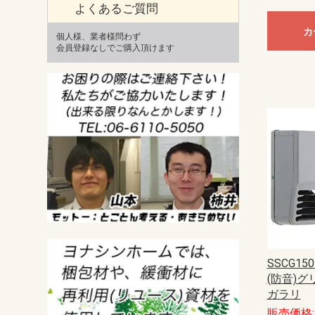
よくあるご質問
カ
個人様、業者様問わず
会員登録なしでご購入頂けます
SSCG15
(防音)グリ
ガラリ
販売価格: 