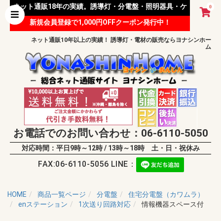
ネット通販18年の実績。誘導灯・分電盤・照明器具・ケ
0
新規会員登録で1,000円OFFクーポン発行中！
ーブル等 様々な資材を取り扱っています。
ネット通販10年以上の実績！ 誘導灯・電材の販売ならヨナシンホー
ム
お電話でのお問い合わせ：06-6110-5050
対応時間：平日9時～12時 / 13時～18時 土・日・祝休み
FAX:06-6110-5056 LINE：
HOME
商品一覧ページ
分電盤
住宅分電盤（カワムラ）
enステーション
1次送り回路対応
情報機器スペース付