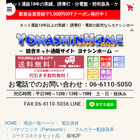
ネット通販18年の実績。誘導灯・分電盤・照明器具・ケ
0
新規会員登録で1,000円OFFクーポン発行中！
ーブル等 様々な資材を取り扱っています。
ネット通販10年以上の実績！ 誘導灯・電材の販売ならヨナシンホー
ム
お電話でのお問い合わせ：06-6110-5050
対応時間：平日9時～12時 / 13時～18時 土・日・祝休み
FAX:06-6110-5056 LINE：
HOME
商品一覧ページ
電設資材
パナソニック（Panasonic）
フルカラー配線器具
コードコネクタセット品
接地2P