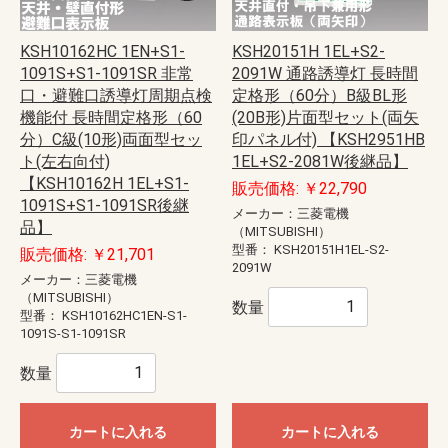
KSH10162HC 1EN+S1-
KSH20151H 1EL+S2-
1091S+S1-1091SR 非常
2091W 通路誘導灯 長時間
口・避難口誘導灯周期点検
定格形（60分）B級BL形
機能付 長時間定格形（60
(20B形)片面型セット(両矢
分）C級(10形)両面型セッ
印パネル付) 【KSH2951HB
ト(左右向付)
1EL+S2-2081W後継品】
【KSH10162H 1EL+S1-
販売価格: ￥22,790
1091S+S1-1091SR後継
メーカー：三菱電機
品】
（MITSUBISHI）
型番：
KSH20151H1EL-S2-
販売価格: ￥21,701
2091W
メーカー：三菱電機
（MITSUBISHI）
数量
型番：
KSH10162HC1EN-S1-
1091S-S1-1091SR
数量
カートに入れる
カートに入れる