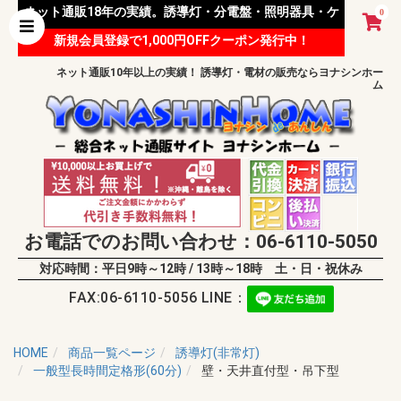
ネット通販18年の実績。誘導灯・分電盤・照明器具・ケ
0
新規会員登録で1,000円OFFクーポン発行中！
ーブル等 様々な資材を取り扱っています。
ネット通販10年以上の実績！ 誘導灯・電材の販売ならヨナシンホー
ム
お電話でのお問い合わせ：06-6110-5050
対応時間：平日9時～12時 / 13時～18時 土・日・祝休み
FAX:06-6110-5056 LINE：
HOME
商品一覧ページ
誘導灯(非常灯)
一般型長時間定格形(60分)
壁・天井直付型・吊下型