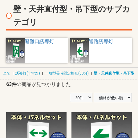
壁・天井直付型・吊下型のサブカ
テゴリ
避難口誘導灯
通路誘導灯
全て
|
誘導灯(非常灯)
|
一般型長時間定格形(60分)
|
壁・天井直付型・吊下型
63件
の商品が見つかりました