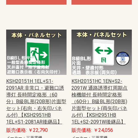
KSH20151H 1EL+S1-
KSH20151HC 1EN+S2-
2091AR 非常口・避難口誘
2091W 通路誘導灯周期点
導灯 長時間定格形（60
検機能付 長時間定格形
分）B級BL形(20B形)片面型
（60分）B級BL形(20B形)
セット(右向・右矢印パネ
片面型セット(両矢印パネ
ル付) 【KSH2951HB
ル付) 【KSH2951HB
1EL+S1-2081AR後継品】
1EL+S2-2091W後継品】
販売価格: ￥22,790
販売価格: ￥24,056
メーカー：三菱電機
メーカー：三菱電機