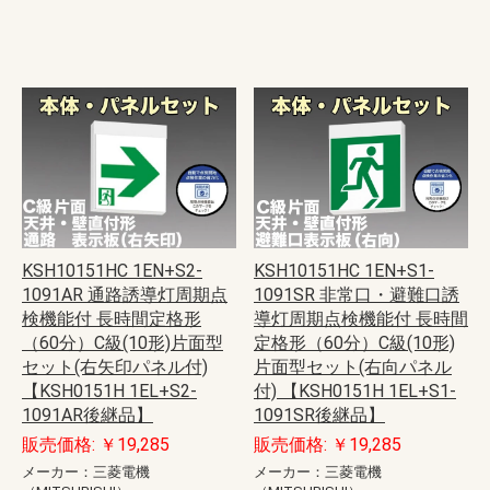
KSH10151HC 1EN+S2-
KSH10151HC 1EN+S1-
1091AR 通路誘導灯周期点
1091SR 非常口・避難口誘
検機能付 長時間定格形
導灯周期点検機能付 長時間
（60分）C級(10形)片面型
定格形（60分）C級(10形)
セット(右矢印パネル付)
片面型セット(右向パネル
【KSH0151H 1EL+S2-
付) 【KSH0151H 1EL+S1-
1091AR後継品】
1091SR後継品】
販売価格: ￥19,285
販売価格: ￥19,285
メーカー：三菱電機
メーカー：三菱電機