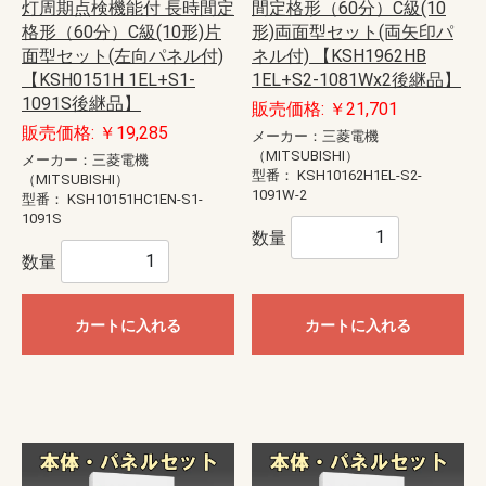
灯周期点検機能付 長時間定
間定格形（60分）C級(10
格形（60分）C級(10形)片
形)両面型セット(両矢印パ
面型セット(左向パネル付)
ネル付) 【KSH1962HB
【KSH0151H 1EL+S1-
1EL+S2-1081Wx2後継品】
1091S後継品】
販売価格: ￥21,701
販売価格: ￥19,285
メーカー：三菱電機
（MITSUBISHI）
メーカー：三菱電機
型番：
KSH10162H1EL-S2-
（MITSUBISHI）
1091W-2
型番：
KSH10151HC1EN-S1-
1091S
数量
数量
カートに入れる
カートに入れる