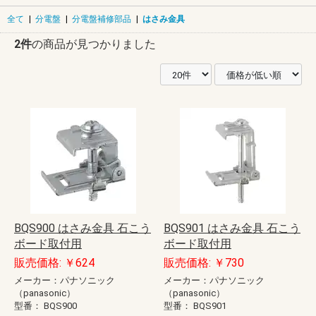
全て
|
分電盤
|
分電盤補修部品
|
はさみ金具
2件
の商品が見つかりました
BQS900 はさみ金具 石こう
BQS901 はさみ金具 石こう
ボード取付用
ボード取付用
販売価格: ￥624
販売価格: ￥730
メーカー：パナソニック
メーカー：パナソニック
（panasonic）
（panasonic）
型番：
BQS900
型番：
BQS901