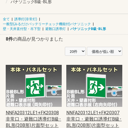
パナソニックB級･BL形
全て
|
誘導灯(非常灯)
|
一般型(みるだけバッテリーチェック機能付)パナソニック
|
壁・天井直付型・吊下型
|
避難口誘導灯
|
パナソニックB級･BL形
8件
の商品が見つかりました
NNFA20312LE1+FK20308
NNFA20312LE1+FK20307
非常口・避難口誘導灯B級･
非常口・避難口誘導灯B級･
BL形(20B形)片面型セット
BL形(20B形)片面型セット