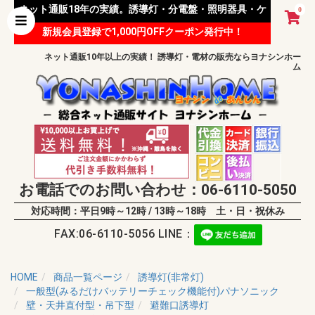
ネット通販18年の実績。誘導灯・分電盤・照明器具・ケ
0
新規会員登録で1,000円OFFクーポン発行中！
ーブル等 様々な資材を取り扱っています。
ネット通販10年以上の実績！ 誘導灯・電材の販売ならヨナシンホー
ム
お電話でのお問い合わせ：06-6110-5050
対応時間：平日9時～12時 / 13時～18時 土・日・祝休み
FAX:06-6110-5056 LINE：
HOME
商品一覧ページ
誘導灯(非常灯)
一般型(みるだけバッテリーチェック機能付)パナソニック
壁・天井直付型・吊下型
避難口誘導灯