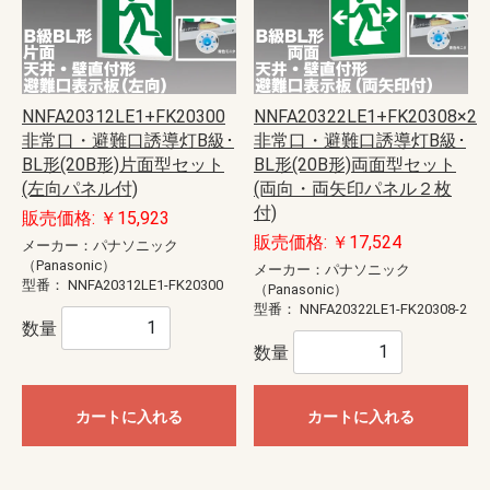
NNFA20312LE1+FK20300
NNFA20322LE1+FK20308×2
非常口・避難口誘導灯B級･
非常口・避難口誘導灯B級･
BL形(20B形)片面型セット
BL形(20B形)両面型セット
(左向パネル付)
(両向・両矢印パネル２枚
付)
販売価格: ￥15,923
販売価格: ￥17,524
メーカー：パナソニック
（Panasonic）
メーカー：パナソニック
型番：
NNFA20312LE1-FK20300
（Panasonic）
型番：
NNFA20322LE1-FK20308-2
数量
数量
カートに入れる
カートに入れる