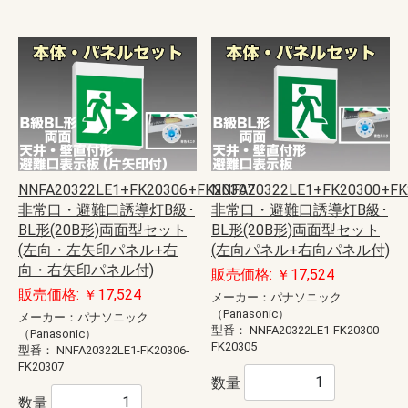
NNFA20322LE1+FK20306+FK20307
NNFA20322LE1+FK20300+FK
非常口・避難口誘導灯B級･
非常口・避難口誘導灯B級･
BL形(20B形)両面型セット
BL形(20B形)両面型セット
(左向・左矢印パネル+右
(左向パネル+右向パネル付)
向・右矢印パネル付)
販売価格: ￥17,524
販売価格: ￥17,524
メーカー：パナソニック
（Panasonic）
メーカー：パナソニック
型番：
NNFA20322LE1-FK20300-
（Panasonic）
FK20305
型番：
NNFA20322LE1-FK20306-
FK20307
数量
数量