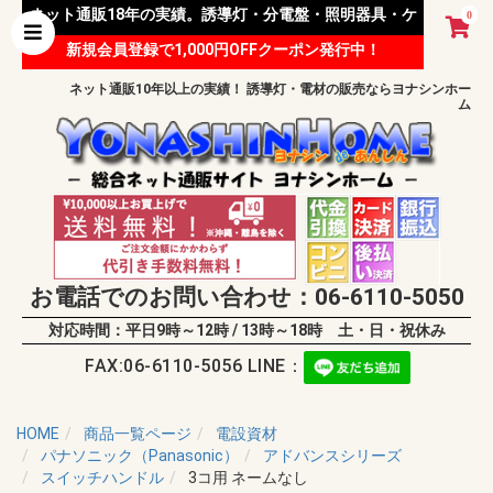
ネット通販18年の実績。誘導灯・分電盤・照明器具・ケ
0
新規会員登録で1,000円OFFクーポン発行中！
ーブル等 様々な資材を取り扱っています。
ネット通販10年以上の実績！ 誘導灯・電材の販売ならヨナシンホー
ム
お電話でのお問い合わせ：06-6110-5050
対応時間：平日9時～12時 / 13時～18時 土・日・祝休み
FAX:06-6110-5056 LINE：
HOME
商品一覧ページ
電設資材
パナソニック（Panasonic）
アドバンスシリーズ
スイッチハンドル
3コ用 ネームなし