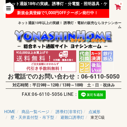
ネット通販18年の実績。誘導灯・分電盤・照明器具・ケ
0
新規会員登録で1,000円OFFクーポン発行中！
ーブル等 様々な資材を取り扱っています。
ネット通販10年以上の実績！ 誘導灯・電材の販売ならヨナシンホー
ム
お電話でのお問い合わせ：06-6110-5050
対応時間：平日9時～12時 / 13時～18時 土・日・祝休み
FAX:06-6110-5056 LINE：
HOME
商品一覧ページ
誘導灯(非常灯)
点滅形
壁・天井直付型・吊下型
避難口誘導灯
東芝C級