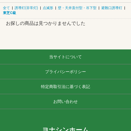
全て
|
誘導灯(非常灯)
|
点滅形
|
壁・天井直付型・吊下型
|
避難口誘導灯
|
東芝C級
お探しの商品は見つかりませんでした
当サイトについて
プライバシーポリシー
特定商取引法に基づく表記
お問い合わせ
ヨナシンホーム