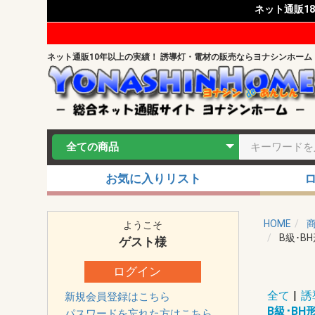
ネット通販1
ネット通販10年以上の実績！ 誘導灯・電材の販売ならヨナシンホーム
お気に入りリスト
HOME
ようこそ
B級･B
ゲスト
様
ログイン
全て
|
誘
新規会員登録はこちら
B級･BH
パスワードを忘れた方はこちら