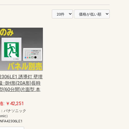
42306LE1 誘導灯 壁埋
級･BH形(20A形)長時
(60分間)片面型 本
: ￥42,251
ー：パナソニック
onic）
NFA42306LE1