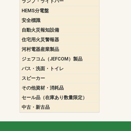
ランプ・ライトバー
パナソニック(P
東芝ライテ
ENDO（遠
三菱電機
HEMS分電盤
マルチ通信
安全標識
誘導標識
自動火災報知設備
パナソニック（
ホーチキ（HO
能美防災（N
ニッタン（NI
住宅用火災警報器
けむり当番
ねつ当番
ガス当番
河村電器産業製品
キャビネッ
動力分電盤
ジェフコム（JEFCOM）製品
LANツール
LEDイルミ
アンカー・
エアコン部
ケーブル保
ケーブル索
リール
作業工具
作業用照明
切削工具
収納機器・
検電器・計
腰回り品・
通線工具
電設化成品
高所作業ポ
パーツ＆ツ
バス・洗面・トイレ
便座
スピーカー
天井スピー
壁掛型スピ
ホーンスピ
コラムスピ
コンパクト
モニタース
インテリア
スピーカー
防滴型スピ
ホール用ス
マルチユー
その他資材・消耗品
ビニールテープ
自己融着テ
養生テープ
丸エフ
ネオシール
セール品（在庫あり数量限定）
照明器具
換気スイッ
ランプ・電
その他資材
中古・新古品
配線器具
照明器具