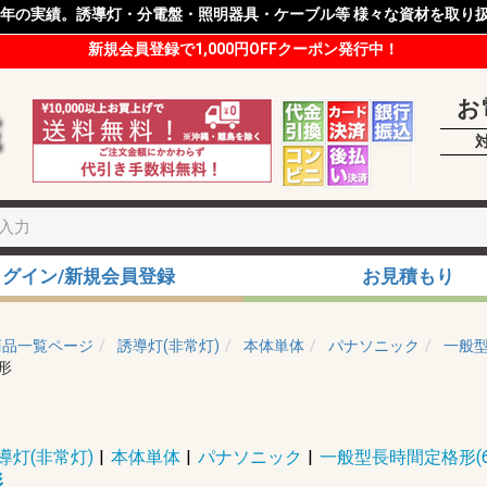
8年の実績。誘導灯・分電盤・照明器具・ケーブル等 様々な資材を取り
新規会員登録で1,000円OFFクーポン発行中！
お
ログイン/新規会員登録
お見積もり
商品一覧ページ
誘導灯(非常灯)
本体単体
パナソニック
一般型
H形
導灯(非常灯)
|
本体単体
|
パナソニック
|
一般型長時間定格形(
形