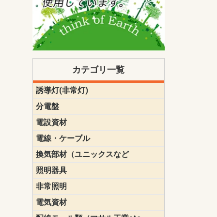
カテゴリ一覧
誘導灯(非常灯)
一般型
一般型(みる
一般型長時間
一般型長時間
点滅形
誘導音付点
防湿・防雨
防湿・防雨
防湿・防雨形
クリーンル
床埋込型
防爆型
客席誘導灯
誘導灯リニ
誘導灯ガー
交換電池（
誘導灯交換
本体単体
パネル単体
リモコン
ク機能付)パ
けバッテリー
用）
クス
分電盤
標準分電盤
電化対応
創エネ対応
あんしん機
分電盤補修
分電盤用ブ
プラスばん
フリーボッ
リニューア
WHMボック
WHM取付ボ
露出化粧枠
半埋込化粧
住宅分電盤
テンパール
電設資材
パナソニック（
神保電器配
東芝配線器
未来工業製
三菱電機
明工社製品
テンパール
電線・ケーブル
切断対応
定尺
換気部材（ユニックスなど
温度ヒュー
フィルター
防虫網
樹脂製グリ
スリーブキ
レジスター
ALCスリーブ-
ACEジョイ
ACEスリー
ACE止水板
厚型 グリル
薄型 グリル
中型 グリル
外風対策 角
外風対策 角
外風対策（
外風対策 丸
外風対策 丸
軒天井用 グ
床下通気用 
給気電動シ
パイプフー
ウェザーカ
防音フード
差圧式吸気
防火ダンパ
風量調整ダ
逆風止ダン
サイレンサ
止水板
UKDF風向
消音・フレ
耐火パテ
照明器具
遠藤照明（E
オーデリック（
コイズミ照
大光電機（DA
東芝ライテ
パナソニック（
三菱電機
クラコ
非常照明
ODELIC非常
三菱非常灯
東芝LED非
パナソニック
電気資材
端子台
碍子
圧着端子・
差込みコネ
リレー
インシュロ
日動電工製
ねじなし電
ねじ付き電
厚鋼電線管Z
ボックス・
樹脂製ボッ
CD管・PF
金物類
雑材
エフレック