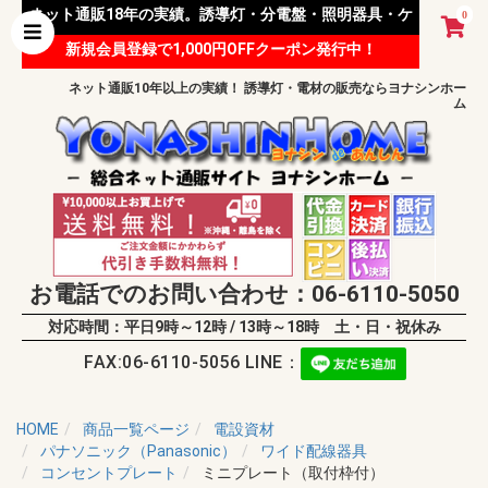
ネット通販18年の実績。誘導灯・分電盤・照明器具・ケ
0
新規会員登録で1,000円OFFクーポン発行中！
ーブル等 様々な資材を取り扱っています。
ネット通販10年以上の実績！ 誘導灯・電材の販売ならヨナシンホー
ム
お電話でのお問い合わせ：06-6110-5050
対応時間：平日9時～12時 / 13時～18時 土・日・祝休み
FAX:06-6110-5056 LINE：
HOME
商品一覧ページ
電設資材
パナソニック（Panasonic）
ワイド配線器具
コンセントプレート
ミニプレート（取付枠付）