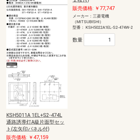
販売価格: ￥77,747
メーカー：三菱電機
（MITSUBISHI）
型番：
KSH5022A1EL-S2-474W-2
数量
KSH5011A 1EL+S2-474L
通路誘導灯A級片面型セッ
ト(左矢印パネル付)
販売価格: ￥47,159