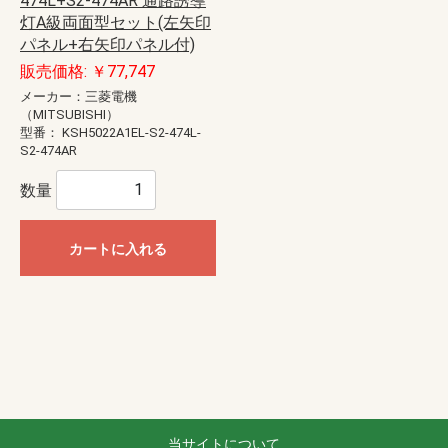
474L+S2-474AR 通路誘導
灯A級両面型セット(左矢印
パネル+右矢印パネル付)
販売価格: ￥77,747
メーカー：三菱電機
（MITSUBISHI）
型番：
KSH5022A1EL-S2-474L-
S2-474AR
数量
カートに入れる
当サイトについて