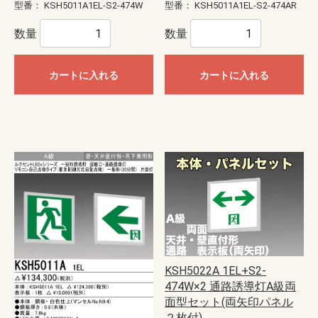
型番：
KSH5011A1EL-S2-474W
型番：
KSH5011A1EL-S2-474AR
数量
数量
カートに入れる
カートに入れる
KSH5022A 1EL+S2-
474W×2 通路誘導灯A級両
面型セット(両矢印パネル
２枚付)