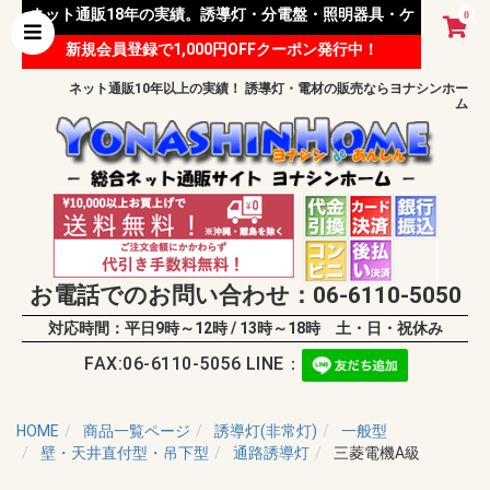
ネット通販18年の実績。誘導灯・分電盤・照明器具・ケ
0
新規会員登録で1,000円OFFクーポン発行中！
ーブル等 様々な資材を取り扱っています。
ネット通販10年以上の実績！ 誘導灯・電材の販売ならヨナシンホー
ム
お電話でのお問い合わせ：06-6110-5050
対応時間：平日9時～12時 / 13時～18時 土・日・祝休み
FAX:06-6110-5056 LINE：
HOME
商品一覧ページ
誘導灯(非常灯)
一般型
壁・天井直付型・吊下型
通路誘導灯
三菱電機A級