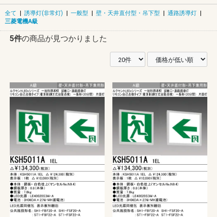
全て
|
誘導灯(非常灯)
|
一般型
|
壁・天井直付型・吊下型
|
通路誘導灯
|
三菱電機A級
5件
の商品が見つかりました