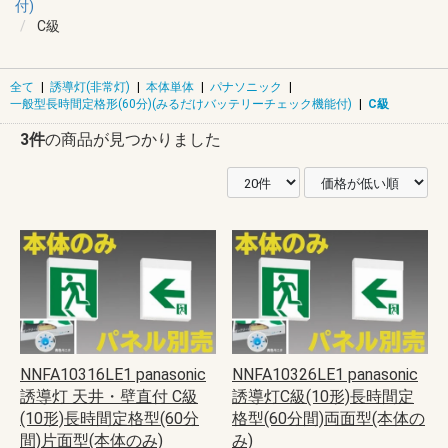
付)
C級
全て
|
誘導灯(非常灯)
|
本体単体
|
パナソニック
|
一般型長時間定格形(60分)(みるだけバッテリーチェック機能付)
|
C級
3件
の商品が見つかりました
NNFA10316LE1 panasonic
NNFA10326LE1 panasonic
誘導灯 天井・壁直付 C級
誘導灯C級(10形)長時間定
(10形)長時間定格型(60分
格型(60分間)両面型(本体の
間)片面型(本体のみ)
み)