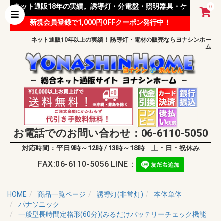
ネット通販18年の実績。誘導灯・分電盤・照明器具・ケ
0
新規会員登録で1,000円OFFクーポン発行中！
ーブル等 様々な資材を取り扱っています。
ネット通販10年以上の実績！ 誘導灯・電材の販売ならヨナシンホー
ム
お電話でのお問い合わせ：06-6110-5050
対応時間：平日9時～12時 / 13時～18時 土・日・祝休み
FAX:06-6110-5056 LINE：
HOME
商品一覧ページ
誘導灯(非常灯)
本体単体
パナソニック
一般型長時間定格形(60分)(みるだけバッテリーチェック機能