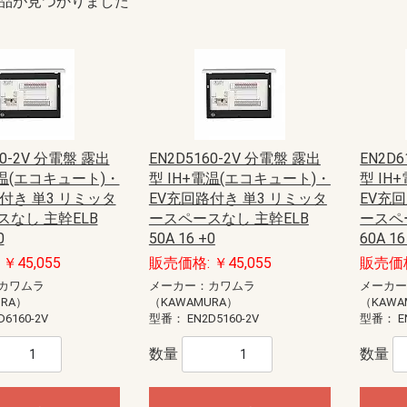
品が見つかりました
60-2V 分電盤 露出
EN2D5160-2V 分電盤 露出
EN2D
電温(エコキュート)・
型 IH+電温(エコキュート)・
型 IH
付き 単3 リミッタ
EV充回路付き 単3 リミッタ
EV充
なし 主幹ELB
ースペースなし 主幹ELB
ースペ
0
50A 16 +0
60A 16
￥45,055
販売価格: ￥45,055
販売価格
カワムラ
メーカー：カワムラ
メーカ
URA）
（KAWAMURA）
（KAWA
D6160-2V
型番：
EN2D5160-2V
型番：
E
数量
数量