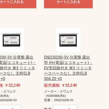
カートに入れる
カートに入れる
6200-3V 分電盤 露出
EN2D5200-3V 分電盤 露出
+電温(エコキュート)・
型 IH+電温(エコキュート)・
回路付き 単3 リミッタ
EV充回路付き 単3 リミッタ
ースなし 主幹ELB
ースペースなし 主幹ELB
 +0
50A 20 +0
: ￥52,240
販売価格: ￥52,240
ー：カワムラ
メーカー：カワムラ
MURA）
（KAWAMURA）
N2D6200-3V
型番：
EN2D5200-3V