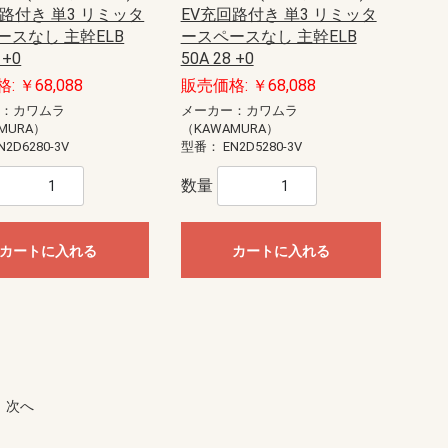
回路付き 単3 リミッタ
EV充回路付き 単3 リミッタ
ースなし 主幹ELB
ースペースなし 主幹ELB
 +0
50A 28 +0
: ￥68,088
販売価格: ￥68,088
ー：カワムラ
メーカー：カワムラ
MURA）
（KAWAMURA）
N2D6280-3V
型番：
EN2D5280-3V
数量
カートに入れる
カートに入れる
次へ