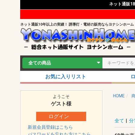
ネット通販1
ネット通販10年以上の実績！ 誘導灯・電材の販売ならヨナシンホーム
お気に入りリスト
HOME
ようこそ
ゲスト
様
ログイン
全て
|
分
新規会員登録はこちら
パスワードを忘れた方はこちら