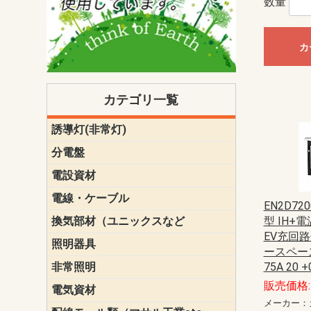
数量
カ
カテゴリ一覧
誘導灯(非常灯)
一般型
一般型(みる
一般型長時間
一般型長時間
点滅形
誘導音付点
防湿・防雨
防湿・防雨
防湿・防雨形
クリーンル
床埋込型
防爆型
客席誘導灯
誘導灯リニ
誘導灯ガー
交換電池（
誘導灯交換
本体単体
パネル単体
リモコン
ク機能付)パ
けバッテリー
用）
クス
分電盤
標準分電盤
電化対応
創エネ対応
あんしん機
分電盤補修
分電盤用ブ
プラスばん
フリーボッ
リニューア
WHMボック
WHM取付ボ
露出化粧枠
半埋込化粧
住宅分電盤
テンパール
電設資材
パナソニック（
神保電器配
東芝配線器
未来工業製
三菱電機
明工社製品
テンパール
電線・ケーブル
切断対応
定尺
EN2D72
換気部材（ユニックスなど
温度ヒュー
フィルター
防虫網
樹脂製グリ
スリーブキ
レジスター
ALCスリーブ-
ACEジョイ
ACEスリー
ACE止水板
厚型 グリル
薄型 グリル
中型 グリル
外風対策 角
外風対策 角
外風対策（
外風対策 丸
外風対策 丸
軒天井用 グ
床下通気用 
給気電動シ
パイプフー
ウェザーカ
防音フード
差圧式吸気
防火ダンパ
風量調整ダ
逆風止ダン
サイレンサ
止水板
UKDF風向
消音・フレ
耐火パテ
型 IH+
EV充回路
照明器具
遠藤照明（E
オーデリック（
コイズミ照
大光電機（DA
東芝ライテ
パナソニック（
三菱電機
クラコ
ースペース
非常照明
ODELIC非常
三菱非常灯
東芝LED非
パナソニック
75A 20 +
販売価格: 
電気資材
端子台
碍子
圧着端子・
差込みコネ
リレー
インシュロ
日動電工製
ねじなし電
ねじ付き電
厚鋼電線管Z
ボックス・
樹脂製ボッ
CD管・PF
金物類
雑材
エフレック
メーカー：