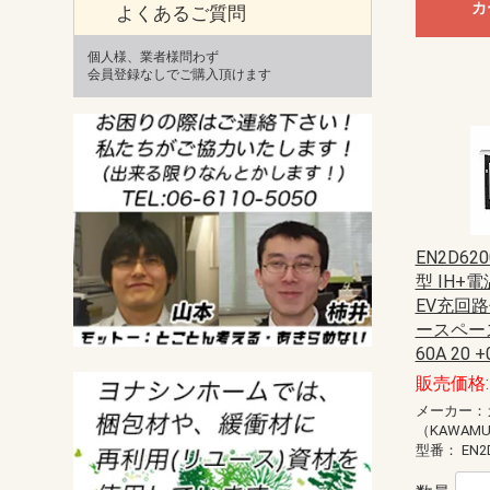
カ
よくあるご質問
個人様、業者様問わず
会員登録なしでご購入頂けます
EN2D62
型 IH+
EV充回路
ースペース
60A 20 +
販売価格: 
メーカー：
（KAWAM
型番：
EN2