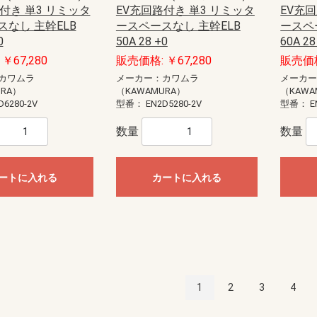
付き 単3 リミッタ
EV充回路付き 単3 リミッタ
EV充
なし 主幹ELB
ースペースなし 主幹ELB
ースペ
0
50A 28 +0
60A 28
￥67,280
販売価格: ￥67,280
販売価格
カワムラ
メーカー：カワムラ
メーカ
URA）
（KAWAMURA）
（KAWA
D6280-2V
型番：
EN2D5280-2V
型番：
E
数量
数量
ートに入れる
カートに入れる
1
2
3
4