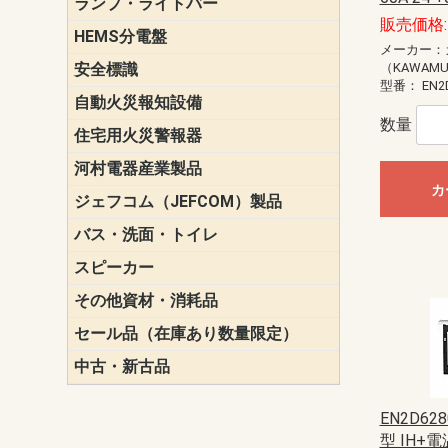
ランプ・ライトバー
パナソニック(P
東芝ライテ
ENDO（遠
三菱電機
販売価格: 
HEMS分電盤
マルチ通信
メーカー：
安全標識
誘導標識
（KAWAM
型番：
EN2
自動火災報知設備
パナソニック（
ホーチキ（HO
能美防災（N
ニッタン（NI
数量
住宅用火災警報器
けむり当番
ねつ当番
ガス当番
河村電器産業製品
キャビネッ
動力分電盤
カ
ジェフコム（JEFCOM）製品
LANツール
LEDイルミ
アンカー・
エアコン部
ケーブル保
ケーブル索
リール
作業工具
作業用照明
切削工具
収納機器・
検電器・計
腰回り品・
通線工具
電設化成品
高所作業ポ
パーツ＆ツ
バス・洗面・トイレ
便座
スピーカー
天井スピー
壁掛型スピ
ホーンスピ
コラムスピ
コンパクト
モニタース
インテリア
スピーカー
防滴型スピ
ホール用ス
マルチユー
その他資材・消耗品
ビニールテープ
自己融着テ
養生テープ
丸エフ
ネオシール
セール品（在庫あり数量限定）
照明器具
換気スイッ
ランプ・電
その他資材
中古・新古品
配線器具
照明器具
EN2D62
型 IH+