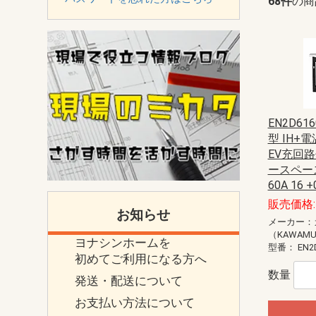
68件
の商
EN2D61
型 IH+
EV充回路
ースペース
60A 16 +
販売価格: 
お知らせ
メーカー：
（KAWAM
ヨナシンホームを
型番：
EN2
初めてご利用になる方へ
数量
発送・配送について
お支払い方法について