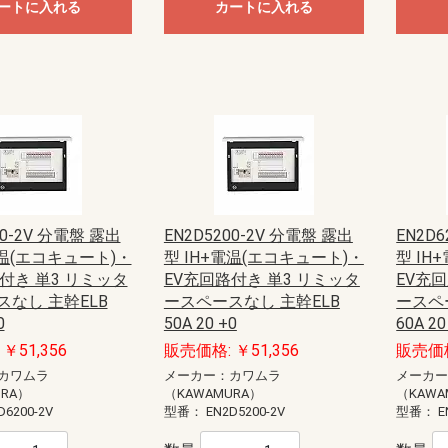
ートに入れる
カートに入れる
00-2V 分電盤 露出
EN2D5200-2V 分電盤 露出
EN2D
電温(エコキュート)・
型 IH+電温(エコキュート)・
型 IH
付き 単3 リミッタ
EV充回路付き 単3 リミッタ
EV充
なし 主幹ELB
ースペースなし 主幹ELB
ースペ
0
50A 20 +0
60A 20
￥51,356
販売価格: ￥51,356
販売価格
カワムラ
メーカー：カワムラ
メーカ
URA）
（KAWAMURA）
（KAWA
D6200-2V
型番：
EN2D5200-2V
型番：
E