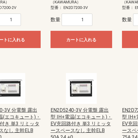
モール（エフ・ニュー
ー配線用モール
配線用モール（ケーサ
ル
モール
ル
モール（ガードマン）
ニュー・エフモール
エフモール
オプトモール
テープ付オプトモール
イリズミ
デズミ
マガリ
貫通カバー
ファイバーホルダー
タチアゲ
フレキジョイント
引込カバー
ケーサー
Gモール
テープ付スリットモール
メタルモール
ジョイントカップリング
ブッシング
フラットエルボ
インターナルエルボ
エクスターナルエルボ
ティー
コンビネーションコネクター
コーナーボックス
ジャンクションボックス
ストレートボックスコネクター
フレキジョイント
エンドキャップ
ジョイントカップリング後付け型
フラットエルボ後付け型
インターナルエルボ後付け型
エクスターナルエルボ後付け型
パーテーション
ケーブルパッチン
アースバー
メタルモール用補修塗料
ボックス
ボックスセパレータ
ジョイントキャップ
エンド
フリージョイント
アウトレット
その他等
メタルエフモールテープ付
イリズミ
デズミ
エンド
マガリ
コンビネーション
ジョイントカバー
ブッシング
フレキジョイント
エムケーダクト
屋外用エムケーダクト
エルダクト
ガードマンII R型
ガードマンII R型（セパレートタイ
ガードマンII 平面マガリ
ガードマンII T型ブンキ
ガードマンII GIIフリーレット
ガードマンII ブンキ
ガードマンII タチアゲ
ガードマンII コンセントボックス
ガードマンII エンド
ガードマンII パーテーション
ガードマンII アルミ
ガードマンII アルミ 平面マガリ
ガードマンII アルミ T型ブンキ
ガードマンII フラット
軟質プロテクタ
ガードマンII ラン
モールカッター
マヂックステッカー
その他関連商品
URA）
（KAWAMURA）
（KAWA
）
プ）
D7200-2V
型番：
EN2D7200-3V
型番：
E
ド
識・防護カバー
ブルカバー
対策トゲつきシート
用保護カバー
護カバー
スリーブ
イエロー
トラ
ジョイントタイプ
オーバーラップタイプ丸型ケーブ
オーバーラップタイプSSケーブル
ル用
用
数量
数量
ッチ
ト
電盤
ック
ス
【CKS】電線直締用
【CKL】圧着端子用
【CBS】バック式
【DCS】切換
【DBS】バック式切換
ORZ形屋外用キャビネット
ステンレス屋外用キャビネット
盤用キャビネット
主幹：ELB
主幹：CB
ラックオプション
【HP-J】一次送り
【TBE】固定式（経済形）
【TBF-J】ブレーカ用(経済形)
【TBF-W】ブレーカ用(経済形)
【TBJ】分岐（一種耐熱登録品）
【TBN】ニュートラル端子
【TBP】電力用
【TBS】スタッド（一種耐熱登録
【TBT】二段形
【TBZ・TBZ-A】ブレーカ用(直結
【TBZ-E】アース用(直締端子形)
【TK】協約形
オプション
配線用
盤取付用
汎用タイプ
高性能タイプ
仮設ボックス
コントロールボックス（小型FA
情報通信ボックス
プルボックス
エンクローズドブレーカ
サーキットブレーカ
プラグインブレーカ
漏電ブレーカ
品）
端子形・リペア端子形)
用）
ル
S
紙
ーツ
ドッキング
エクステンダー
BTヘッドセット
ビーコン
USB季節商品
USBグッズ
ゲーム関連
LED
ドッキングステーション
拡声器
NFC
メディアプレーヤー
ラミネータ
BTヘッドセット・アダプタ
スキャナ
カメラ
その他ペリフェラル
プレゼンテーション
コードリーダー
KVM
スピーカー
シュレッダー
NFC・ビーコン
ヘッドホン・マイク
キーボード
マウス
USBハブ
カードリーダー
USBコンバータ他
テンキー
分配器
切替器(KVM以外)
モバイルバッテリー
ACアダプタ
タップ
HDMIケーブル
変換アダプタ
変換アダプタ他
電話ケーブル・アダプタ
IEEE1394ケーブル
SCSIケーブル
USBケーブル
プリンタケーブル
AVケーブル
RS-232Cケーブル
その他ケーブル
モニタケーブル
アダプタ他
用紙
インクジェットラベル
レーザー用紙
レーザーラベル
手作り用紙
インク
その他用紙
インクジェット用紙
マルチラベル
タブレットケース
タッチペン
マウスアクセサリー
車載アクセサリー
リストレスト
フィルター
メモリーケース
バッグ
スマートフォン
インナー・クッション
タブレット
メモリーケース
電子辞書
スタンド
各種カバー
PDA
メディアケース
カメラアクセサリ
データホルダー
保護フィルム
クリーナー
セキュリティ用品
キーボードカバー
耐震グッズ
マウスパッド
ケーブルアクセサリ
LAN機器
光ケーブル他
LANケーブル
LANケーブル用機器
ノートクーラー
DOS/Vパーツ
ートに入れる
カートに入れる
ー
器
具
プラグ
具・治具他
ッチ
通信用
電話用
セキュリティ機器）
anasonic)
レコーダー
IPネットワークカメラ
スイッチ
コンバーター・トランシーバ
ビデオサーバ
オプション品
モニター
ダミーカメラ
防犯シール・防犯看板
屋外センサーカメラ
玄関子機
増設用子機
増設モニター・モニター子機
テレビドアホン
ネットワークドアホン
ホームネットワークシステム
オプション
HI）
ト
ンセン
integralX
Xiシリーズ
IFシリーズ
アスパイアX
送
達
扇
ファン
ン
ァン
ファン
ン
材
三菱電機
パナソニック電工
三菱電機
パナソニック電工
業務用有圧換気扇
有圧換気扇システム部材
三菱電機
パナソニック電工
ストレートシロッコファン24時間
ストレートシロッコファン
片吸込形シロッコファン
三菱電機
パナソニック電工
三菱電機
パナソニック電工
産業用送風機システム部材
SUBISHI)
KIN)
6畳用
8畳用
10畳用
12畳用
14畳用
16畳用
18畳用
20畳用
23畳用
26畳用
29畳用
6畳用
8畳用
10畳用
12畳用
14畳用
18畳用
20畳用
23畳用
26畳用
29畳用
ホンセット品
機
機
40-3V 分電盤 露出
EN2D5240-3V 分電盤 露出
EN2D
電温(エコキュート)・
型 IH+電温(エコキュート)・
型 IH
付き 単3 リミッタ
EV充回路付き 単3 リミッタ
EV充
ッシュ
スモークナビ搭載シリーズ
フラットシリーズ
コンパクトタイプ
交換用フィルター
なし 主幹ELB
ースペースなし 主幹ELB
ースペ
0
50A 24 +0
75A 24