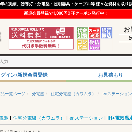
8年の実績。誘導灯・分電盤・照明器具・ケーブル等 様々な資材を取り
新規会員登録で1,000円OFFクーポン発行中！
お
ログイン/新規会員登録
お見積もり
商品一覧ページ
分電盤
住宅分電盤（カワムラ）
enステーション
電盤
|
住宅分電盤（カワムラ）
|
enステーション
|
IH+電気温