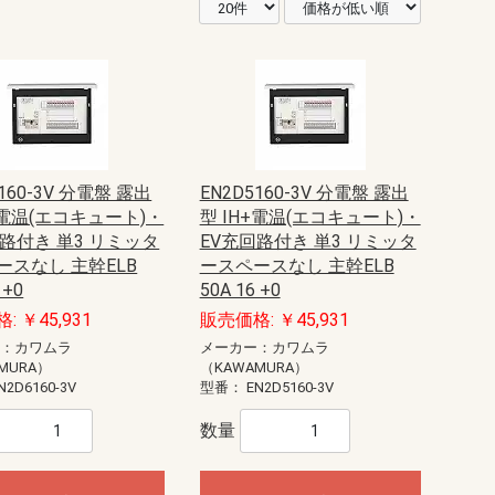
6160-3V 分電盤 露出
EN2D5160-3V 分電盤 露出
+電温(エコキュート)・
型 IH+電温(エコキュート)・
回路付き 単3 リミッタ
EV充回路付き 単3 リミッタ
ースなし 主幹ELB
ースペースなし 主幹ELB
 +0
50A 16 +0
: ￥45,931
販売価格: ￥45,931
ー：カワムラ
メーカー：カワムラ
MURA）
（KAWAMURA）
N2D6160-3V
型番：
EN2D5160-3V
数量