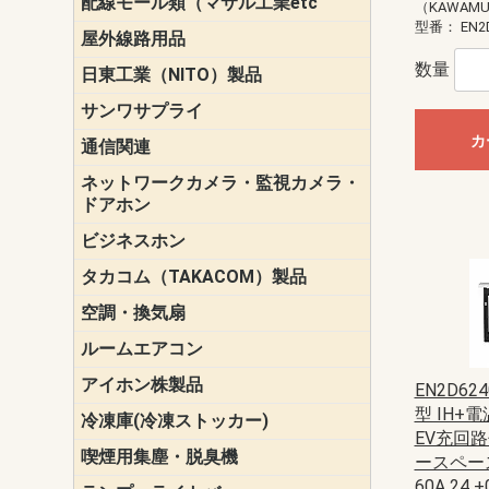
配線モール類（マサル工業etc
壁面用配線
光ファイバ
その他壁面
メタルモー
メタルエフ
ダクトモー
床面用配線
モール備品
（KAWAM
エフ）
ー・Gモール
型番：
EN2
屋外線路用品
PE支線ガー
ケーブル標
オプトケー
ザ・鳥獣害
自在バンド
電柱標識板
キラベルト
4mm電線防
SZスリーブ
スパイラル
支線ガード
保護カバー
数量
日東工業（NITO）製品
カバースイ
キャビネッ
小型動力分
システムラ
端子台
盤用パーツ
プラボック
ブレーカ
サンワサプライ
ペリフェラ
タップ・UP
ケーブル
インク・用
アクセサリ
LAN
DOS／Vパ
カ
通信関連
保安器
プロテクタ
ローゼット
工具・試験
端子取付金
端子板
端末装置
配線用金具
モジュラー
LAN圧着工
ルータ
エッジスイ
ネットワークカメラ・監視カメラ・
NSK（日本
パナソニック(P
ドアホン
ビジネスホン
日立（HITAC
ナカヨ
NEC
OKI
ヘッドセッ
ヤコブイェ
タカコム（TAKACOM）製品
通話録音
留守番電話
音声応答転
緊急情報伝
日課放送
空調・換気扇
標準換気扇
ダクト換気
有圧換気扇
インダクト
パイプファ
シロッコフ
斜流ダクト
エアカーテ
システム部
ルームエアコン
三菱電機(MIT
ダイキン(DAI
アイホン株製品
テレビドア
ドアホン親
ドアホン子
EN2D62
型 IH+
冷凍庫(冷凍ストッカー)
EV充回路
喫煙用集塵・脱臭機
スモークダ
ースペース
60A 24 +