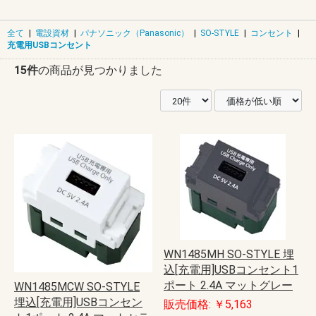
全て
|
電設資材
|
パナソニック（Panasonic）
|
SO-STYLE
|
コンセント
|
充電用USBコンセント
15件
の商品が見つかりました
WN1485MH SO-STYLE 埋
込[充電用]USBコンセント1
ポート 2.4A マットグレー
WN1485MCW SO-STYLE
埋込[充電用]USBコンセン
販売価格: ￥5,163