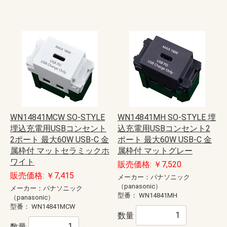
WN14841MCW SO-STYLE
WN14841MH SO-STYLE 埋
埋込充電用USBコンセント
込充電用USBコンセント2
2ポート 最大60W USB-C 金
ポート 最大60W USB-C 金
属枠付 マットセラミックホ
属枠付 マットグレー
ワイト
販売価格: ￥7,520
販売価格: ￥7,415
メーカー：パナソニック
（panasonic）
メーカー：パナソニック
型番：
WN14841MH
（panasonic）
型番：
WN14841MCW
数量
数量