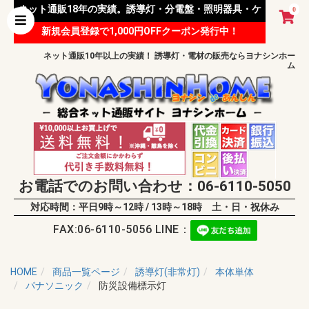
ネット通販18年の実績。誘導灯・分電盤・照明器具・ケ
0
新規会員登録で1,000円OFFクーポン発行中！
ーブル等 様々な資材を取り扱っています。
ネット通販10年以上の実績！ 誘導灯・電材の販売ならヨナシンホー
ム
お電話でのお問い合わせ：06-6110-5050
対応時間：平日9時～12時 / 13時～18時 土・日・祝休み
FAX:06-6110-5056 LINE：
HOME
商品一覧ページ
誘導灯(非常灯)
本体単体
パナソニック
防災設備標示灯