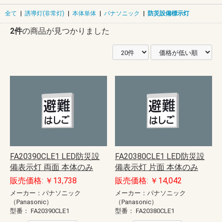
全て
|
誘導灯(非常灯)
|
本体単体
|
パナソニック
|
防災設備標示灯
2件
の商品が見つかりました
FA20390CLE1 LED防災設
FA20380CLE1 LED防災設
備表示灯 両面 本体のみ
備表示灯 片面 本体のみ
販売価格: ￥13,738
販売価格: ￥14,042
メーカー：パナソニック
メーカー：パナソニック
（Panasonic）
（Panasonic）
型番：
FA20390CLE1
型番：
FA20380CLE1