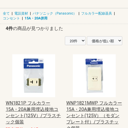
全て
|
電設資材
|
パナソニック（Panasonic）
|
フルカラー配線器具
|
コンセント
|
15A・20A併用
4件
の商品が見つかりました
WN1821P フルカラー
WNP1821MWP フルカラー
15A・20A兼用埋込接地コ
15A・20A兼用埋込接地コ
ンセント(125V）/プラスチ
ンセント(125V）（モダン
ック個装
プレート付）/プラスチッ