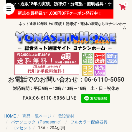
ネット通販18年の実績。誘導灯・分電盤・照明器具・ケ
0
新規会員登録で1,000円OFFクーポン発行中！
ーブル等 様々な資材を取り扱っています。
ネット通販10年以上の実績！ 誘導灯・電材の販売ならヨナシンホー
ム
お電話でのお問い合わせ：06-6110-5050
対応時間：平日9時～12時 / 13時～18時 土・日・祝休み
FAX:06-6110-5056 LINE：
HOME
商品一覧ページ
電設資材
パナソニック（Panasonic）
フルカラー配線器具
コンセント
15A・20A併用