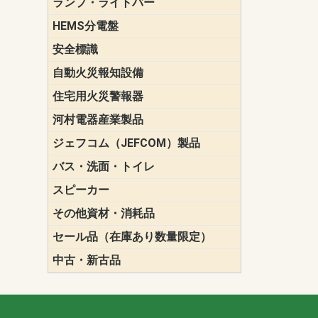
ランプ・ライトバー
パナソニック(P
東芝ライテ
ENDO（遠
三菱電機
HEMS分電盤
マルチ通信
安全標識
誘導標識
自動火災報知設備
パナソニック（
ホーチキ（HO
能美防災（N
ニッタン（NI
住宅用火災警報器
けむり当番
ねつ当番
ガス当番
河村電器産業製品
キャビネッ
動力分電盤
ジェフコム（JEFCOM）製品
LANツール
LEDイルミ
アンカー・
エアコン部
ケーブル保
ケーブル索
リール
作業工具
作業用照明
切削工具
収納機器・
検電器・計
腰回り品・
通線工具
電設化成品
高所作業ポ
パーツ＆ツ
バス・洗面・トイレ
便座
スピーカー
天井スピー
壁掛型スピ
ホーンスピ
コラムスピ
コンパクト
モニタース
インテリア
スピーカー
防滴型スピ
ホール用ス
マルチユー
その他資材・消耗品
ビニールテープ
自己融着テ
養生テープ
丸エフ
ネオシール
セール品（在庫あり数量限定）
照明器具
換気スイッ
ランプ・電
その他資材
中古・新古品
配線器具
照明器具