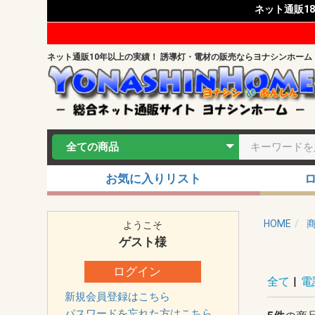
ネット通販1
ネット通販10年以上の実績！ 誘導灯・電材の販売ならヨナシンホーム
お気に入りリスト
HOME
ようこそ
ゲスト
様
ログイン
全て
|
電
新規会員登録はこちら
パスワードを忘れた方はこちら