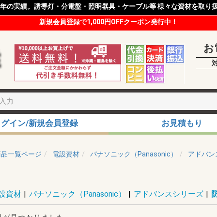
8年の実績。誘導灯・分電盤・照明器具・ケーブル等 様々な資材を取り
新規会員登録で1,000円OFFクーポン発行中！
お
ログイン/新規会員登録
お見積もり
商品一覧ページ
電設資材
パナソニック（Panasonic）
アドバン
設資材
|
パナソニック（Panasonic）
|
アドバンスシリーズ
|