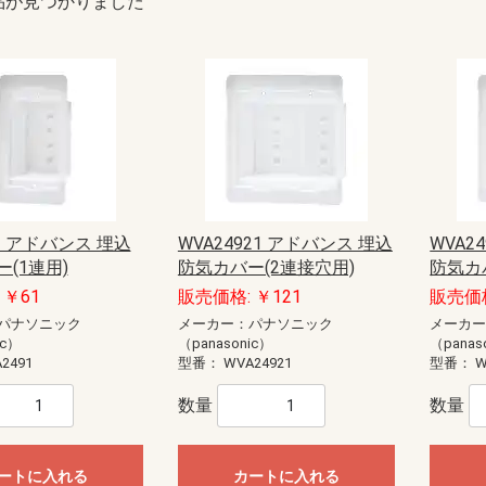
品が見つかりました
91 アドバンス 埋込
WVA24921 アドバンス 埋込
WVA2
(1連用)
防気カバー(2連接穴用)
防気カ
 ￥61
販売価格: ￥121
販売価格
パナソニック
メーカー：パナソニック
メーカ
ic）
（panasonic）
（panas
2491
型番：
WVA24921
型番：
W
数量
数量
ートに入れる
カートに入れる