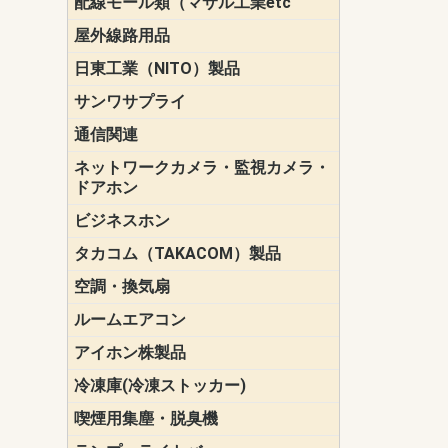
配線モール類（マサル工業etc
壁面用配線
光ファイバ
その他壁面
メタルモー
メタルエフ
ダクトモー
床面用配線
モール備品
エフ）
ー・Gモール
屋外線路用品
PE支線ガー
ケーブル標
オプトケー
ザ・鳥獣害
自在バンド
電柱標識板
キラベルト
4mm電線防
SZスリーブ
スパイラル
支線ガード
保護カバー
日東工業（NITO）製品
カバースイ
キャビネッ
小型動力分
システムラ
端子台
盤用パーツ
プラボック
ブレーカ
サンワサプライ
ペリフェラ
タップ・UP
ケーブル
インク・用
アクセサリ
LAN
DOS／Vパ
通信関連
保安器
プロテクタ
ローゼット
工具・試験
端子取付金
端子板
端末装置
配線用金具
モジュラー
LAN圧着工
ルータ
エッジスイ
ネットワークカメラ・監視カメラ・
NSK（日本
パナソニック(P
ドアホン
ビジネスホン
日立（HITAC
ナカヨ
NEC
OKI
ヘッドセッ
ヤコブイェ
タカコム（TAKACOM）製品
通話録音
留守番電話
音声応答転
緊急情報伝
日課放送
空調・換気扇
標準換気扇
ダクト換気
有圧換気扇
インダクト
パイプファ
シロッコフ
斜流ダクト
エアカーテ
システム部
ルームエアコン
三菱電機(MIT
ダイキン(DAI
アイホン株製品
テレビドア
ドアホン親
ドアホン子
冷凍庫(冷凍ストッカー)
喫煙用集塵・脱臭機
スモークダ