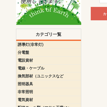
カ
カテゴリ一覧
誘導灯(非常灯)
一般型
一般型(みる
一般型長時間
一般型長時間
点滅形
誘導音付点
防湿・防雨
防湿・防雨
防湿・防雨形
クリーンル
床埋込型
防爆型
客席誘導灯
誘導灯リニ
誘導灯ガー
交換電池（
誘導灯交換
本体単体
パネル単体
リモコン
ク機能付)パ
けバッテリー
用）
クス
分電盤
標準分電盤
電化対応
創エネ対応
あんしん機
分電盤補修
分電盤用ブ
プラスばん
フリーボッ
リニューア
WHMボック
WHM取付ボ
露出化粧枠
半埋込化粧
住宅分電盤
テンパール
電設資材
パナソニック（
神保電器配
東芝配線器
未来工業製
三菱電機
明工社製品
テンパール
電線・ケーブル
切断対応
定尺
換気部材（ユニックスなど
温度ヒュー
フィルター
防虫網
樹脂製グリ
スリーブキ
レジスター
ALCスリーブ-
ACEジョイ
ACEスリー
ACE止水板
厚型 グリル
薄型 グリル
中型 グリル
外風対策 角
外風対策 角
外風対策（
外風対策 丸
外風対策 丸
軒天井用 グ
床下通気用 
給気電動シ
パイプフー
ウェザーカ
防音フード
差圧式吸気
防火ダンパ
風量調整ダ
逆風止ダン
サイレンサ
止水板
UKDF風向
消音・フレ
耐火パテ
照明器具
遠藤照明（E
オーデリック（
コイズミ照
大光電機（DA
東芝ライテ
パナソニック（
三菱電機
クラコ
非常照明
ODELIC非常
三菱非常灯
東芝LED非
パナソニック
電気資材
端子台
碍子
圧着端子・
差込みコネ
リレー
インシュロ
日動電工製
ねじなし電
ねじ付き電
厚鋼電線管Z
ボックス・
樹脂製ボッ
CD管・PF
金物類
雑材
エフレック