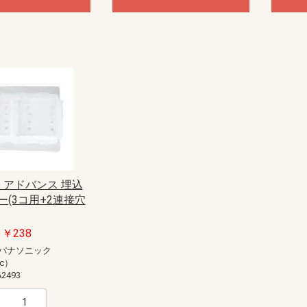
93 アドバンス 埋込
ー(3コ用+2連接穴
￥238
パナソニック
ic）
2493