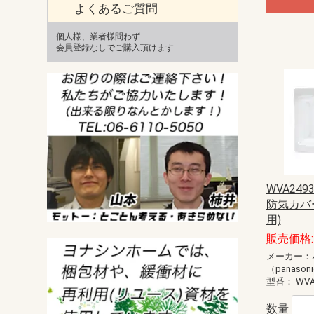
よくあるご質問
個人様、業者様問わず
会員登録なしでご購入頂けます
WVA24
防気カバ
用)
販売価格: 
メーカー：
（panason
型番：
WVA
数量