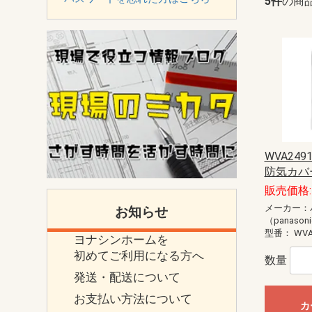
5件
の商
WVA24
防気カバー
販売価格:
メーカー：
お知らせ
（panason
型番：
WVA
ヨナシンホームを
初めてご利用になる方へ
数量
発送・配送について
お支払い方法について
カ