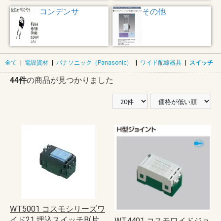
コンデンサ
その他
全て
|
電設資材
|
パナソニック（Panasonic）
|
ワイド配線器具
|
スイッチ
44件
の商品が見つかりました
WT5001 コスモシリーズワ
イド21 埋込スイッチB(片
WT4401 コスモワイドジョ