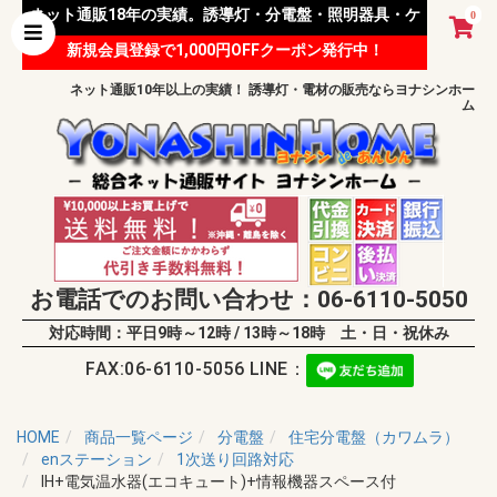
ネット通販18年の実績。誘導灯・分電盤・照明器具・ケ
0
新規会員登録で1,000円OFFクーポン発行中！
ーブル等 様々な資材を取り扱っています。
ネット通販10年以上の実績！ 誘導灯・電材の販売ならヨナシンホー
ム
お電話でのお問い合わせ：06-6110-5050
対応時間：平日9時～12時 / 13時～18時 土・日・祝休み
FAX:06-6110-5056 LINE：
HOME
商品一覧ページ
分電盤
住宅分電盤（カワムラ）
enステーション
1次送り回路対応
IH+電気温水器(エコキュート)+情報機器スペース付