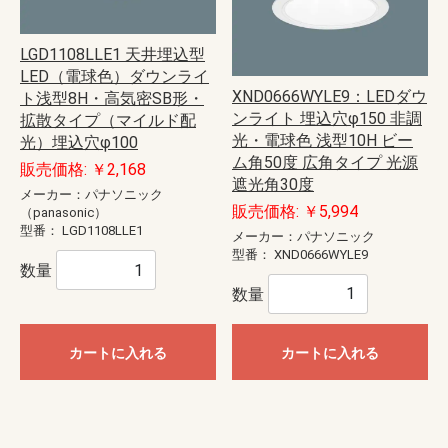
LGD1108LLE1 天井埋込型
LED（電球色）ダウンライ
XND0666WYLE9：LEDダウ
ト浅型8H・高気密SB形・
ンライト 埋込穴φ150 非調
拡散タイプ（マイルド配
光・電球色 浅型10H ビー
光）埋込穴φ100
ム角50度 広角タイプ 光源
販売価格: ￥2,168
遮光角30度
メーカー：パナソニック
販売価格: ￥5,994
（panasonic）
型番：
LGD1108LLE1
メーカー：パナソニック
型番：
XND0666WYLE9
数量
数量
カートに入れる
カートに入れる