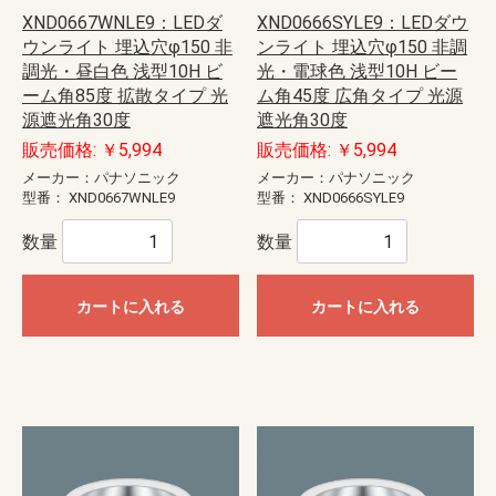
XND0667WNLE9：LEDダ
XND0666SYLE9：LEDダウ
ウンライト 埋込穴φ150 非
ンライト 埋込穴φ150 非調
調光・昼白色 浅型10H ビ
光・電球色 浅型10H ビー
ーム角85度 拡散タイプ 光
ム角45度 広角タイプ 光源
源遮光角30度
遮光角30度
販売価格: ￥5,994
販売価格: ￥5,994
メーカー：パナソニック
メーカー：パナソニック
型番：
XND0667WNLE9
型番：
XND0666SYLE9
数量
数量
カートに入れる
カートに入れる