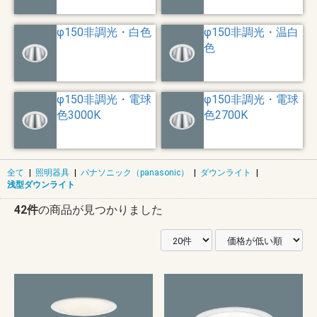
φ150非調光・白色
φ150非調光・温白
色
φ150非調光・電球
φ150非調光・電球
色3000K
色2700K
全て
|
照明器具
|
パナソニック（panasonic）
|
ダウンライト
|
浅型ダウンライト
42件
の商品が見つかりました