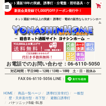
ネット通販18年の実績。誘導灯・分電盤・照明器具・ケ
0
新規会員登録で1,000円OFFクーポン発行中！
ーブル等 様々な資材を取り扱っています。
ネット通販10年以上の実績！ 誘導灯・電材の販売ならヨナシンホー
ム
お電話でのお問い合わせ：06-6110-5050
対応時間：平日9時～12時 / 13時～18時 土・日・祝休み
FAX:06-6110-5056 LINE：
HOME
商品一覧ページ
誘導灯(非常灯)
一般型
壁・天井直付型・吊下型
避難口誘導灯
パナソニックB級･BL形