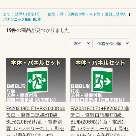
全て
|
誘導灯(非常灯)
|
一般型
|
壁・天井直付型・吊下型
|
避難口誘導灯
|
パナソニックB級･BL形
19件
の商品が見つかりました
FA20318CLE1+FK20308 非
FA20318CLE1+FK20307 非
常口・避難口誘導灯B級･
常口・避難口誘導灯B級･
BL形(20B形)片面・電源別
BL形(20B形)片面・電源別
置（バッテリーなし）型セ
置（バッテリーなし）型セ
ット(両矢印パネル付)
ット(右向・右矢印パネル