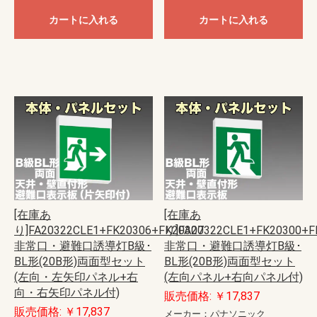
カートに入れる
カートに入れる
[在庫あ
[在庫あ
り]FA20322CLE1+FK20306+FK20307
り]FA20322CLE1+FK20300+F
非常口・避難口誘導灯B級･
非常口・避難口誘導灯B級･
BL形(20B形)両面型セット
BL形(20B形)両面型セット
(左向・左矢印パネル+右
(左向パネル+右向パネル付)
向・右矢印パネル付)
販売価格: ￥17,837
販売価格: ￥17,837
メーカー：パナソニック