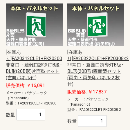
[在庫あ
[在庫あ
り]FA20312CLE1+FK20300
り]FA20322CLE1+FK20308×2
非常口・避難口誘導灯B級･
非常口・避難口誘導灯B級･
BL形(20B形)片面型セット
BL形(20B形)両面型セット
(左向パネル付)
(両向・両矢印パネル２枚
付)
販売価格: ￥16,091
販売価格: ￥17,837
メーカー：パナソニック
（Panasonic）
メーカー：パナソニック
型番：
FA20312CLE1-FK20300
（Panasonic）
型番：
FA20322CLE1-FK20308-2
数量
数量