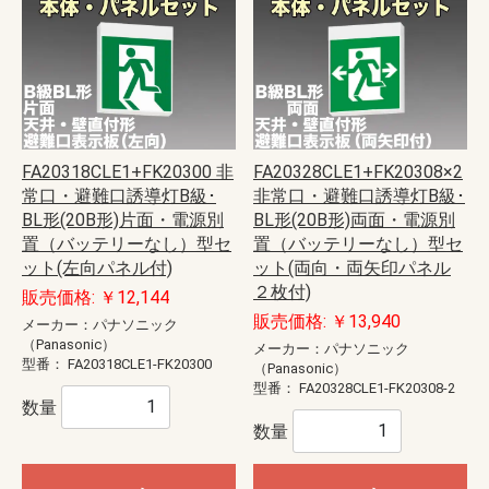
FA20318CLE1+FK20300 非
FA20328CLE1+FK20308×2
常口・避難口誘導灯B級･
非常口・避難口誘導灯B級･
BL形(20B形)片面・電源別
BL形(20B形)両面・電源別
置（バッテリーなし）型セ
置（バッテリーなし）型セ
ット(左向パネル付)
ット(両向・両矢印パネル
２枚付)
販売価格: ￥12,144
販売価格: ￥13,940
メーカー：パナソニック
（Panasonic）
メーカー：パナソニック
型番：
FA20318CLE1-FK20300
（Panasonic）
型番：
FA20328CLE1-FK20308-2
数量
数量