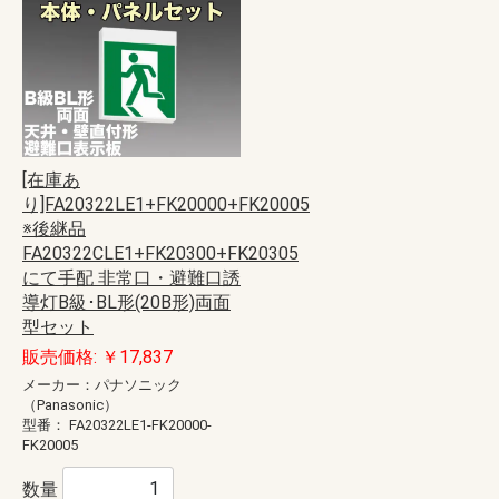
[在庫あ
り]FA20322LE1+FK20000+FK20005
※後継品
FA20322CLE1+FK20300+FK20305
にて手配 非常口・避難口誘
導灯B級･BL形(20B形)両面
型セット
販売価格: ￥17,837
メーカー：パナソニック
（Panasonic）
型番：
FA20322LE1-FK20000-
FK20005
数量