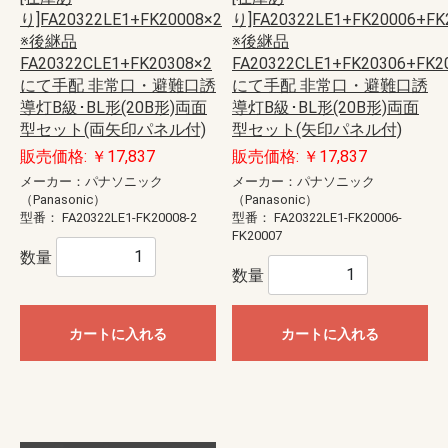
り]FA20322LE1+FK20008×2
り]FA20322LE1+FK20006+FK
※後継品
※後継品
FA20322CLE1+FK20308×2
FA20322CLE1+FK20306+FK2
にて手配 非常口・避難口誘
にて手配 非常口・避難口誘
導灯B級･BL形(20B形)両面
導灯B級･BL形(20B形)両面
型セット(両矢印パネル付)
型セット(矢印パネル付)
販売価格: ￥17,837
販売価格: ￥17,837
メーカー：パナソニック
メーカー：パナソニック
（Panasonic）
（Panasonic）
型番：
FA20322LE1-FK20008-2
型番：
FA20322LE1-FK20006-
FK20007
数量
数量
カートに入れる
カートに入れる