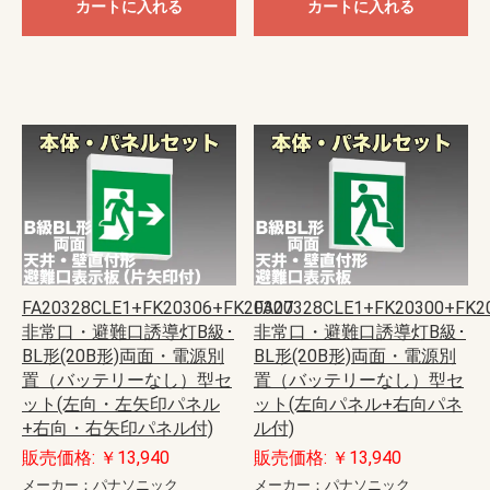
カートに入れる
カートに入れる
FA20328CLE1+FK20306+FK20307
FA20328CLE1+FK20300+FK2
非常口・避難口誘導灯B級･
非常口・避難口誘導灯B級･
BL形(20B形)両面・電源別
BL形(20B形)両面・電源別
置（バッテリーなし）型セ
置（バッテリーなし）型セ
ット(左向・左矢印パネル
ット(左向パネル+右向パネ
+右向・右矢印パネル付)
ル付)
販売価格: ￥13,940
販売価格: ￥13,940
メーカー：パナソニック
メーカー：パナソニック