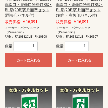
非常口・避難口誘導灯B級･
非常口・避難口誘導灯B級･
BL形(20B形)片面型セット
BL形(20B形)片面型セット
(両矢印パネル付)
(右向・右矢印パネル付)
販売価格: ￥16,091
販売価格: ￥16,091
メーカー：パナソニック
メーカー：パナソニック
（Panasonic）
（Panasonic）
型番：
FA20312CLE1-FK20308
型番：
FA20312CLE1-FK20307
数量
数量
カートに入れる
カートに入れる