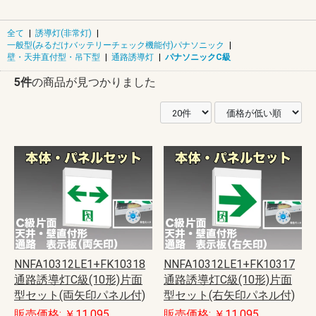
全て
|
誘導灯(非常灯)
|
一般型(みるだけバッテリーチェック機能付)パナソニック
|
壁・天井直付型・吊下型
|
通路誘導灯
|
パナソニックC級
5件
の商品が見つかりました
NNFA10312LE1+FK10318
NNFA10312LE1+FK10317
通路誘導灯C級(10形)片面
通路誘導灯C級(10形)片面
型セット(両矢印パネル付)
型セット(右矢印パネル付)
販売価格: ￥11,095
販売価格: ￥11,095