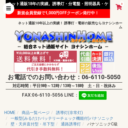
ネット通販18年の実績。誘導灯・分電盤・照明器具・ケ
0
新規会員登録で1,000円OFFクーポン発行中！
ーブル等 様々な資材を取り扱っています。
ネット通販10年以上の実績！ 誘導灯・電材の販売ならヨナシンホー
ム
お電話でのお問い合わせ：06-6110-5050
対応時間：平日9時～12時 / 13時～18時 土・日・祝休み
FAX:06-6110-5056 LINE：
HOME
商品一覧ページ
誘導灯(非常灯)
一般型(みるだけバッテリーチェック機能付)パナソニック
壁・天井直付型・吊下型
通路誘導灯
パナソニックC級