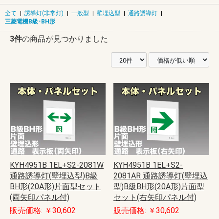
全て
|
誘導灯(非常灯)
|
一般型
|
壁埋込型
|
通路誘導灯
|
三菱電機B級･BH形
3件
の商品が見つかりました
KYH4951B 1EL+S2-2081W
KYH4951B 1EL+S2-
通路誘導灯(壁埋込型)B級
2081AR 通路誘導灯(壁埋込
BH形(20A形)片面型セット
型)B級BH形(20A形)片面型
(両矢印パネル付)
セット(右矢印パネル付)
販売価格: ￥30,602
販売価格: ￥30,602