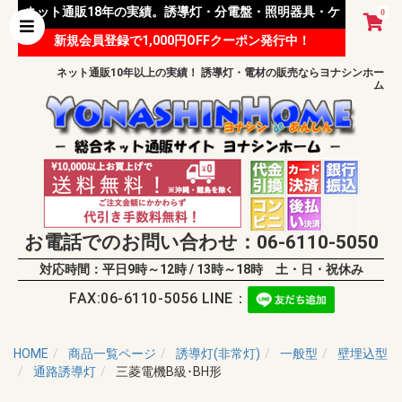
ネット通販18年の実績。誘導灯・分電盤・照明器具・ケ
0
新規会員登録で1,000円OFFクーポン発行中！
ーブル等 様々な資材を取り扱っています。
ネット通販10年以上の実績！ 誘導灯・電材の販売ならヨナシンホー
ム
お電話でのお問い合わせ：06-6110-5050
対応時間：平日9時～12時 / 13時～18時 土・日・祝休み
FAX:06-6110-5056 LINE：
HOME
商品一覧ページ
誘導灯(非常灯)
一般型
壁埋込型
通路誘導灯
三菱電機B級･BH形