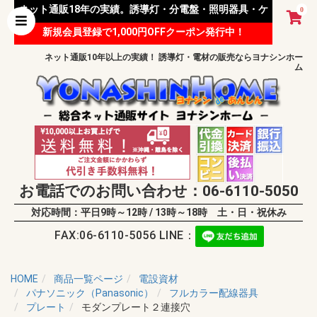
ネット通販18年の実績。誘導灯・分電盤・照明器具・ケ
0
新規会員登録で1,000円OFFクーポン発行中！
ーブル等 様々な資材を取り扱っています。
ネット通販10年以上の実績！ 誘導灯・電材の販売ならヨナシンホー
ム
お電話でのお問い合わせ：06-6110-5050
対応時間：平日9時～12時 / 13時～18時 土・日・祝休み
FAX:06-6110-5056 LINE：
HOME
商品一覧ページ
電設資材
パナソニック（Panasonic）
フルカラー配線器具
プレート
モダンプレート２連接穴