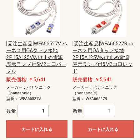
[受注生産品]WFA66527V ハ
[受注生産品]WFA66527R ハ
ーネス用OAタップ接地
ーネス用OAタップ接地
2P15A125V抜け止め電源
2P15A125V抜け止め電源
表示ランプ付5M2コ口パー
表示ランプ付5M2コ口レッ
プル
ド
販売価格: ￥5,641
販売価格: ￥5,641
メーカー：パナソニック
メーカー：パナソニック
（panasonic）
（panasonic）
型番：
WFA66527V
型番：
WFA66527R
数量
数量
カートに入れる
カートに入れる