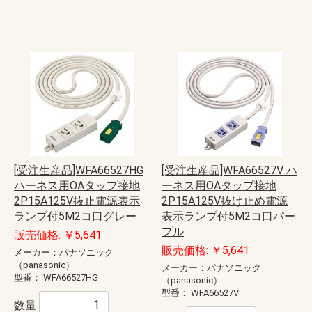
[受注生産品]WFA66527HG
[受注生産品]WFA66527V ハ
ハーネス用OAタップ接地
ーネス用OAタップ接地
2P15A125V抜止電源表示
2P15A125V抜け止め電源
ランプ付5M2コ口グレー
表示ランプ付5M2コ口パー
プル
販売価格: ￥5,641
販売価格: ￥5,641
メーカー：パナソニック
（panasonic）
メーカー：パナソニック
型番：
WFA66527HG
（panasonic）
型番：
WFA66527V
数量