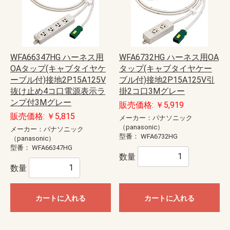
WFA66347HG ハーネス用
WFA6732HG ハーネス用OA
OAタップ(キャブタイヤケ
タップ(キャブタイヤケー
ーブル付)接地2P15A125V
ブル付)接地2P15A125V引
抜け止め4コ口電源表示ラ
掛2コ口3Mグレー
ンプ付3Mグレー
販売価格: ￥5,919
販売価格: ￥5,815
メーカー：パナソニック
（panasonic）
メーカー：パナソニック
型番：
WFA6732HG
（panasonic）
型番：
WFA66347HG
数量
数量
カートに入れる
カートに入れる