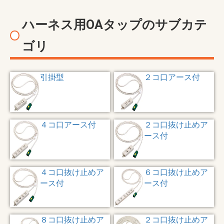
ハーネス用OAタップのサブカテ
ゴリ
引掛型
２コ口アース付
４コ口アース付
２コ口抜け止めア
ース付
４コ口抜け止めア
６コ口抜け止めア
ース付
ース付
８コ口抜け止めア
２コ口抜け止めア