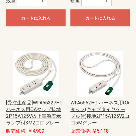
数量
数量
カートに入れる
カートに入れる
[受注生産品]WFA66327HG
WFA6552HG ハーネス用OA
ハーネス用OAタップ接地
タップ(キャブタイヤケー
2P15A125V抜止電源表示
ブル付)接地2P15A125V2コ
ランプ付3M2コ口グレー
口5Mグレー
販売価格: ￥4,909
販売価格: ￥5,118