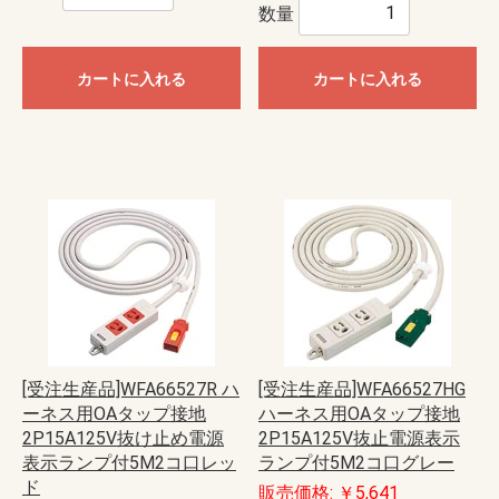
数量
カートに入れる
カートに入れる
[受注生産品]WFA66527R ハ
[受注生産品]WFA66527HG
ーネス用OAタップ接地
ハーネス用OAタップ接地
2P15A125V抜け止め電源
2P15A125V抜止電源表示
表示ランプ付5M2コ口レッ
ランプ付5M2コ口グレー
ド
販売価格: ￥5,641