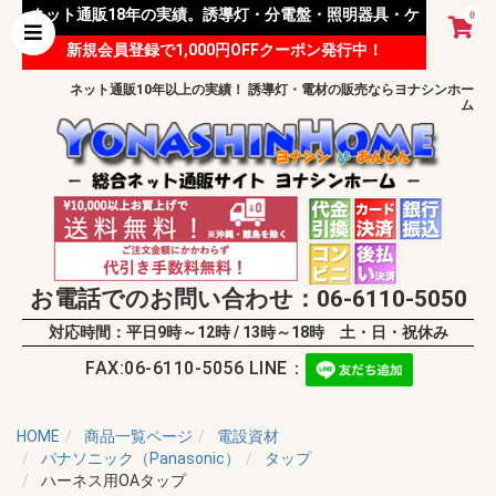
ネット通販18年の実績。誘導灯・分電盤・照明器具・ケ
0
新規会員登録で1,000円OFFクーポン発行中！
ーブル等 様々な資材を取り扱っています。
ネット通販10年以上の実績！ 誘導灯・電材の販売ならヨナシンホー
ム
お電話でのお問い合わせ：06-6110-5050
対応時間：平日9時～12時 / 13時～18時 土・日・祝休み
FAX:06-6110-5056 LINE：
HOME
商品一覧ページ
電設資材
パナソニック（Panasonic）
タップ
ハーネス用OAタップ