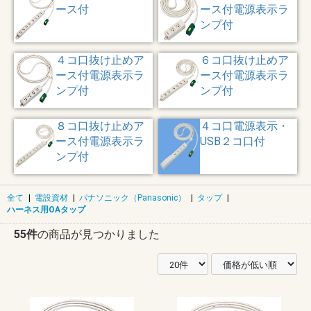
ース付
ース付電源表示ラ
ンプ付
４コ口抜け止めア
６コ口抜け止めア
ース付電源表示ラ
ース付電源表示ラ
ンプ付
ンプ付
８コ口抜け止めア
４コ口電源表示・
ース付電源表示ラ
USB２コ口付
ンプ付
全て
|
電設資材
|
パナソニック（Panasonic）
|
タップ
|
ハーネス用OAタップ
55件
の商品が見つかりました