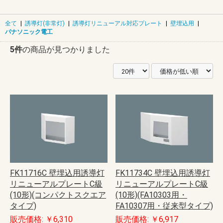
全て
|
誘導灯(非常灯)
|
誘導灯リニューアル対応プレート
|
壁埋込用
|
パナソニック電工
5件
の商品が見つかりました
FK11716C 壁埋込用誘導灯
FK11734C 壁埋込用誘導灯
リニューアルプレートC級
リニューアルプレートC級
(10形)(コンパクトスクエア
(10形)(FA10303用・
タイプ)
FA10307用・従来型タイプ)
販売価格: ￥6,310
販売価格: ￥6,917