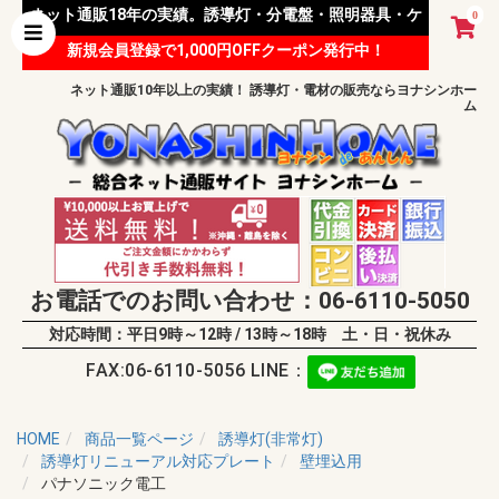
ネット通販18年の実績。誘導灯・分電盤・照明器具・ケ
0
新規会員登録で1,000円OFFクーポン発行中！
ーブル等 様々な資材を取り扱っています。
ネット通販10年以上の実績！ 誘導灯・電材の販売ならヨナシンホー
ム
お電話でのお問い合わせ：06-6110-5050
対応時間：平日9時～12時 / 13時～18時 土・日・祝休み
FAX:06-6110-5056 LINE：
HOME
商品一覧ページ
誘導灯(非常灯)
誘導灯リニューアル対応プレート
壁埋込用
パナソニック電工