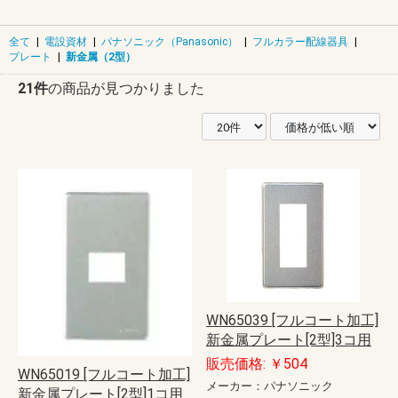
全て
|
電設資材
|
パナソニック（Panasonic）
|
フルカラー配線器具
|
プレート
|
新金属（2型）
21件
の商品が見つかりました
WN65039 [フルコート加工]
新金属プレート[2型]3コ用
販売価格: ￥504
WN65019 [フルコート加工]
メーカー：パナソニック
新金属プレート[2型]1コ用