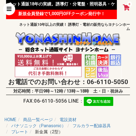
ネット通販18年の実績。誘導灯・分電盤・照明器具・ケ
0
新規会員登録で1,000円OFFクーポン発行中！
ーブル等 様々な資材を取り扱っています。
ネット通販10年以上の実績！ 誘導灯・電材の販売ならヨナシンホー
ム
お電話でのお問い合わせ：06-6110-5050
対応時間：平日9時～12時 / 13時～18時 土・日・祝休み
FAX:06-6110-5056 LINE：
HOME
商品一覧ページ
電設資材
パナソニック（Panasonic）
フルカラー配線器具
プレート
新金属（2型）