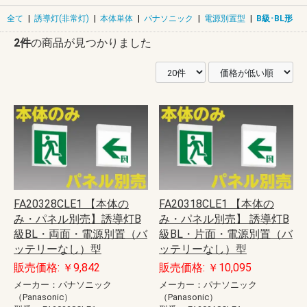
全て
|
誘導灯(非常灯)
|
本体単体
|
パナソニック
|
電源別置型
|
B級･BL形
2件
の商品が見つかりました
FA20328CLE1 【本体の
FA20318CLE1 【本体の
み・パネル別売】誘導灯B
み・パネル別売】 誘導灯B
級BL・両面・電源別置（バ
級BL・片面・電源別置（バ
ッテリーなし）型
ッテリーなし）型
販売価格: ￥9,842
販売価格: ￥10,095
メーカー：パナソニック
メーカー：パナソニック
（Panasonic）
（Panasonic）