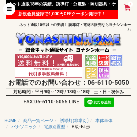
ネット通販18年の実績。誘導灯・分電盤・照明器具・ケ
0
新規会員登録で1,000円OFFクーポン発行中！
ーブル等 様々な資材を取り扱っています。
ネット通販10年以上の実績！ 誘導灯・電材の販売ならヨナシンホー
ム
お電話でのお問い合わせ：06-6110-5050
対応時間：平日9時～12時 / 13時～18時 土・日・祝休み
FAX:06-6110-5056 LINE：
HOME
商品一覧ページ
誘導灯(非常灯)
本体単体
パナソニック
電源別置型
B級･BL形