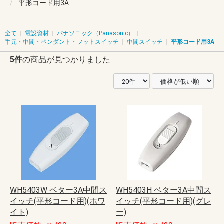
平形コード用3A
全て
|
電設資材
|
パナソニック（Panasonic）
|
手元・中間・ペンダント・フットスイッチ
|
中間スイッチ
|
平形コード用3A
5件
の商品が見つかりました
WH5403W ベター3A中間ス
WH5403H ベター3A中間ス
イッチ(平形コード用)(ホワ
イッチ(平形コード用)(グレ
イト)
ー)