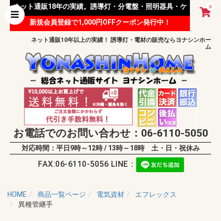
ネット通販18年の実績。誘導灯・分電盤・照明器具・ケ
0
新規会員登録で1,000円OFFクーポン発行中！
ーブル等 様々な資材を取り扱っています。
ネット通販10年以上の実績！ 誘導灯・電材の販売ならヨナシンホー
ム
お電話でのお問い合わせ：06-6110-5050
対応時間：平日9時～12時 / 13時～18時 土・日・祝休み
FAX:06-6110-5056 LINE：
HOME
商品一覧ページ
電気資材
エフレックス
異種管継手