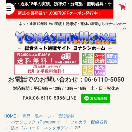
ネット通販18年の実績。誘導灯・分電盤・照明器具・ケ
0
新規会員登録で1,000円OFFクーポン発行中！
ーブル等 様々な資材を取り扱っています。
ネット通販10年以上の実績！ 誘導灯・電材の販売ならヨナシンホー
ム
お電話でのお問い合わせ：06-6110-5050
対応時間：平日9時～12時 / 13時～18時 土・日・祝休み
FAX:06-6110-5056 LINE：
HOME
商品一覧ページ
電設資材
パナソニック（Panasonic）
フルカラー配線器具
防水ゴムコードコネクタボディ
3P