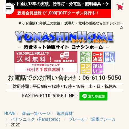
ネット通販18年の実績。誘導灯・分電盤・照明器具・ケ
0
新規会員登録で1,000円OFFクーポン発行中！
ーブル等 様々な資材を取り扱っています。
ネット通販10年以上の実績！ 誘導灯・電材の販売ならヨナシンホー
ム
お電話でのお問い合わせ：06-6110-5050
対応時間：平日9時～12時 / 13時～18時 土・日・祝休み
FAX:06-6110-5056 LINE：
HOME
商品一覧ページ
電設資材
パナソニック（Panasonic）
ブレーカ
漏電ブレーカ
2P2E