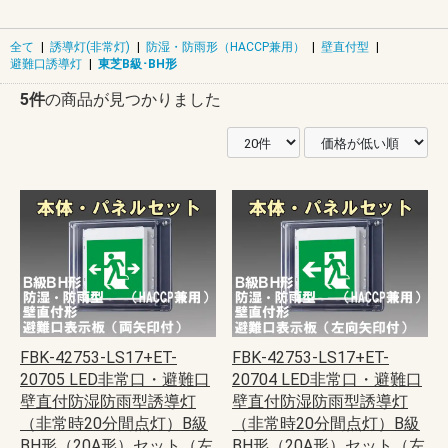
全て
|
誘導灯(非常灯)
|
防湿・防雨形（HACCP兼用）
|
壁直付型
|
避難口誘導灯
|
東芝B級･BH形
5件
の商品が見つかりました
FBK-42753-LS17+ET-
FBK-42753-LS17+ET-
20705 LED非常口・避難口
20704 LED非常口・避難口
壁直付防湿防雨型誘導灯
壁直付防湿防雨型誘導灯
（非常時20分間点灯）B級
（非常時20分間点灯）B級
BH形（20A形）セット（左
BH形（20A形）セット（左