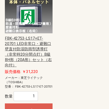
FBK-42753-LS17+ET-
20701 LED非常口・避難口
壁直付防湿防雨型誘導灯
（非常時20分間点灯）B級
BH形（20A形）セット（右
向付）
販売価格: ￥31,220
メーカー：東芝ライテック
（TOSHIBA）
型番：
FBK-42753-LS17-ET-20701
数量