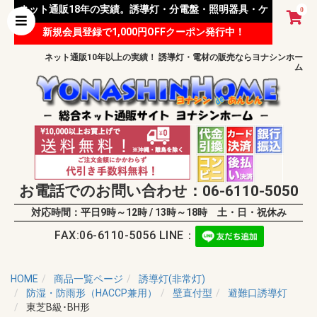
ネット通販18年の実績。誘導灯・分電盤・照明器具・ケ
0
新規会員登録で1,000円OFFクーポン発行中！
ーブル等 様々な資材を取り扱っています。
ネット通販10年以上の実績！ 誘導灯・電材の販売ならヨナシンホー
ム
お電話でのお問い合わせ：06-6110-5050
対応時間：平日9時～12時 / 13時～18時 土・日・祝休み
FAX:06-6110-5056 LINE：
HOME
商品一覧ページ
誘導灯(非常灯)
防湿・防雨形（HACCP兼用）
壁直付型
避難口誘導灯
東芝B級･BH形