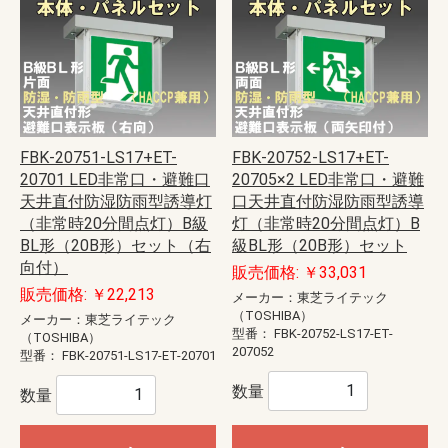
FBK-20751-LS17+ET-
FBK-20752-LS17+ET-
20701 LED非常口・避難口
20705×2 LED非常口・避難
天井直付防湿防雨型誘導灯
口天井直付防湿防雨型誘導
（非常時20分間点灯）B級
灯（非常時20分間点灯）B
BL形（20B形）セット（右
級BL形（20B形）セット
向付）
販売価格: ￥33,031
販売価格: ￥22,213
メーカー：東芝ライテック
（TOSHIBA）
メーカー：東芝ライテック
型番：
FBK-20752-LS17-ET-
（TOSHIBA）
207052
型番：
FBK-20751-LS17-ET-20701
数量
数量