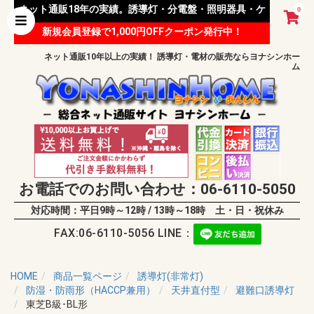
ネット通販18年の実績。誘導灯・分電盤・照明器具・ケ
0
新規会員登録で1,000円OFFクーポン発行中！
ーブル等 様々な資材を取り扱っています。
ネット通販10年以上の実績！ 誘導灯・電材の販売ならヨナシンホー
ム
お電話でのお問い合わせ：06-6110-5050
対応時間：平日9時～12時 / 13時～18時 土・日・祝休み
FAX:06-6110-5056 LINE：
HOME
商品一覧ページ
誘導灯(非常灯)
防湿・防雨形（HACCP兼用）
天井直付型
避難口誘導灯
東芝B級･BL形