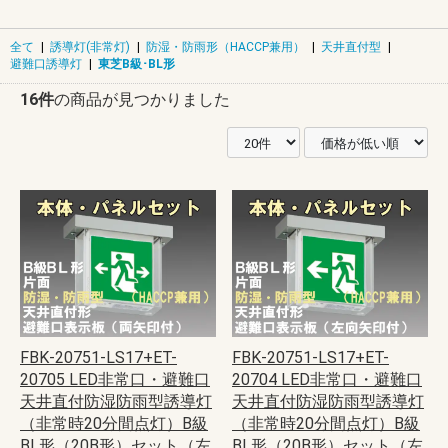
全て
|
誘導灯(非常灯)
|
防湿・防雨形（HACCP兼用）
|
天井直付型
|
避難口誘導灯
|
東芝B級･BL形
16件
の商品が見つかりました
FBK-20751-LS17+ET-
FBK-20751-LS17+ET-
20705 LED非常口・避難口
20704 LED非常口・避難口
天井直付防湿防雨型誘導灯
天井直付防湿防雨型誘導灯
（非常時20分間点灯）B級
（非常時20分間点灯）B級
BL形（20B形）セット（左
BL形（20B形）セット（左