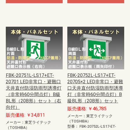
FBK-20751L-LS17+ET-
FBK-20752L-LS17+ET-
20701 LED非常口・避難口
20705×2 LED非常口・避難
天井直付防湿防雨型誘導灯
口天井直付防湿防雨型誘導
（非常時60分間点灯）B級
灯（非常時60分間点灯）B
BL形（20B形）セット（右
級BL形（20B形）セット
向付）
販売価格: ￥46,785
販売価格: ￥34,811
メーカー：東芝ライテック
（TOSHIBA）
メーカー：東芝ライテック
型番：
FBK-20752L-LS17-ET-
（TOSHIBA）