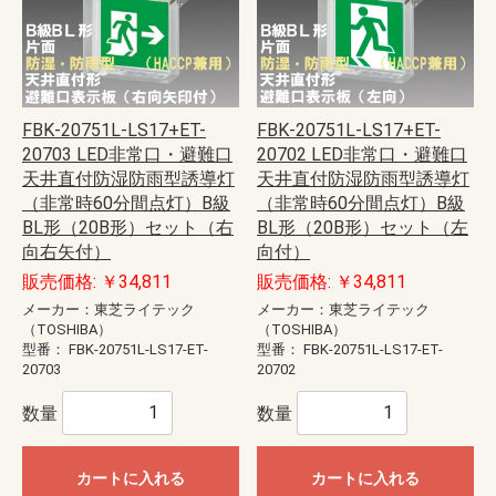
FBK-20751L-LS17+ET-
FBK-20751L-LS17+ET-
20703 LED非常口・避難口
20702 LED非常口・避難口
天井直付防湿防雨型誘導灯
天井直付防湿防雨型誘導灯
（非常時60分間点灯）B級
（非常時60分間点灯）B級
BL形（20B形）セット（右
BL形（20B形）セット（左
向右矢付）
向付）
販売価格: ￥34,811
販売価格: ￥34,811
メーカー：東芝ライテック
メーカー：東芝ライテック
（TOSHIBA）
（TOSHIBA）
型番：
FBK-20751L-LS17-ET-
型番：
FBK-20751L-LS17-ET-
20703
20702
数量
数量
カートに入れる
カートに入れる