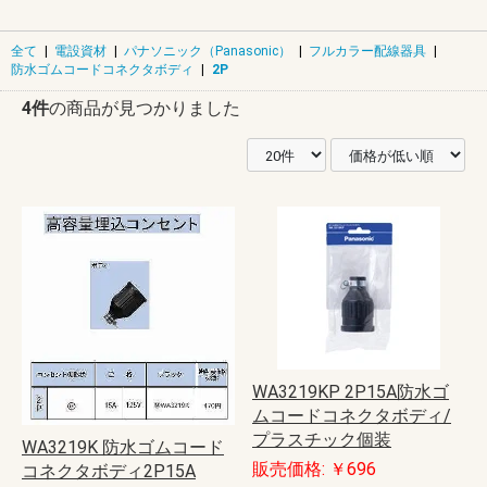
全て
|
電設資材
|
パナソニック（Panasonic）
|
フルカラー配線器具
|
防水ゴムコードコネクタボディ
|
2P
4件
の商品が見つかりました
WA3219KP 2P15A防水ゴ
ムコードコネクタボディ/
プラスチック個装
WA3219K 防水ゴムコード
販売価格: ￥696
コネクタボディ2P15A