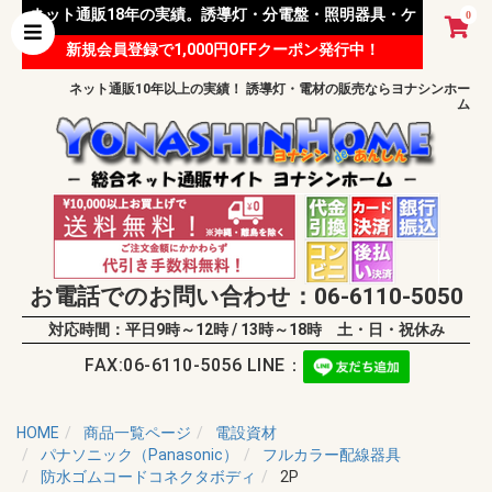
ネット通販18年の実績。誘導灯・分電盤・照明器具・ケ
0
新規会員登録で1,000円OFFクーポン発行中！
ーブル等 様々な資材を取り扱っています。
ネット通販10年以上の実績！ 誘導灯・電材の販売ならヨナシンホー
ム
お電話でのお問い合わせ：06-6110-5050
対応時間：平日9時～12時 / 13時～18時 土・日・祝休み
FAX:06-6110-5056 LINE：
HOME
商品一覧ページ
電設資材
パナソニック（Panasonic）
フルカラー配線器具
防水ゴムコードコネクタボディ
2P