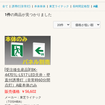
全て
|
誘導灯(非常灯)
|
本体単体
|
東芝ライテック
|
長時間定格型
|
A級
1件
の商品が見つかりました
[受注後生産品]FBK-
44701L-LS17 LED天井・壁
直付誘導灯（非常時60分間
点灯）A級本体のみ
販売価格: ￥56,602
メーカー：東芝ライテック
（TOSHIBA）