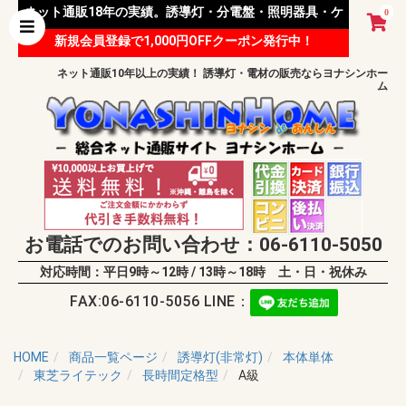
ネット通販18年の実績。誘導灯・分電盤・照明器具・ケ
0
新規会員登録で1,000円OFFクーポン発行中！
ーブル等 様々な資材を取り扱っています。
ネット通販10年以上の実績！ 誘導灯・電材の販売ならヨナシンホー
ム
お電話でのお問い合わせ：06-6110-5050
対応時間：平日9時～12時 / 13時～18時 土・日・祝休み
FAX:06-6110-5056 LINE：
HOME
商品一覧ページ
誘導灯(非常灯)
本体単体
東芝ライテック
長時間定格型
A級