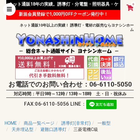
ネット通販18年の実績。誘導灯・分電盤・照明器具・ケ
0
新規会員登録で1,000円OFFクーポン発行中！
ーブル等 様々な資材を取り扱っています。
ネット通販10年以上の実績！ 誘導灯・電材の販売ならヨナシンホー
ム
お電話でのお問い合わせ：06-6110-5050
対応時間：平日9時～12時 / 13時～18時 土・日・祝休み
FAX:06-6110-5056 LINE：
HOME
商品一覧ページ
誘導灯(非常灯)
一般型
天井埋込型
避難口誘導灯
三菱電機C級