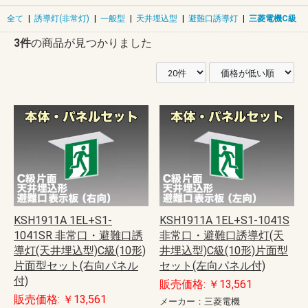
全て
|
誘導灯(非常灯)
|
一般型
|
天井埋込型
|
避難口誘導灯
|
三菱電機C級
3件
の商品が見つかりました
KSH1911A 1EL+S1-
KSH1911A 1EL+S1-1041S
1041SR 非常口・避難口誘
非常口・避難口誘導灯(天
導灯(天井埋込型)C級(10形)
井埋込型)C級(10形)片面型
片面型セット(右向パネル
セット(左向パネル付)
付)
販売価格: ￥13,561
販売価格: ￥13,561
メーカー：三菱電機