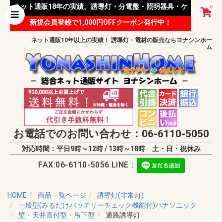
ネット通販18年の実績。誘導灯・分電盤・照明器具・ケ
0
新規会員登録で1,000円OFFクーポン発行中！
ーブル等 様々な資材を取り扱っています。
ネット通販10年以上の実績！ 誘導灯・電材の販売ならヨナシンホー
ム
お電話でのお問い合わせ：06-6110-5050
対応時間：平日9時～12時 / 13時～18時 土・日・祝休み
FAX:06-6110-5056 LINE：
HOME
商品一覧ページ
誘導灯(非常灯)
一般型(みるだけバッテリーチェック機能付)パナソニック
壁・天井直付型・吊下型
通路誘導灯