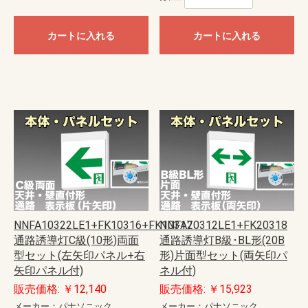
カートに入れる
カートに入れる
NNFA10322LE1+FK10316+FK10317
NNFA20312LE1+FK20318
通路誘導灯C級(10形)両面
通路誘導灯B級･BL形(20B
型セット(左矢印パネル+右
形)片面型セット(両矢印パ
矢印パネル付)
ネル付)
販売価格: ￥12,140
販売価格: ￥15,923
メーカー：パナソニック
メーカー：パナソニック