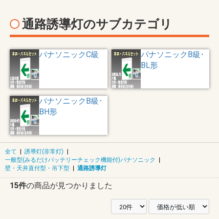
通路誘導灯のサブカテゴリ
パナソニックC級
パナソニックB級･
BL形
パナソニックB級･
BH形
全て
|
誘導灯(非常灯)
|
一般型(みるだけバッテリーチェック機能付)パナソニック
|
壁・天井直付型・吊下型
|
通路誘導灯
15件
の商品が見つかりました