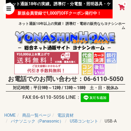
ネット通販18年の実績。誘導灯・分電盤・照明器具・ケ
0
新規会員登録で1,000円OFFクーポン発行中！
ーブル等 様々な資材を取り扱っています。
ネット通販10年以上の実績！ 誘導灯・電材の販売ならヨナシンホー
ム
お電話でのお問い合わせ：06-6110-5050
対応時間：平日9時～12時 / 13時～18時 土・日・祝休み
FAX:06-6110-5056 LINE：
HOME
商品一覧ページ
電設資材
パナソニック（Panasonic）
USBコンセント
USB-A