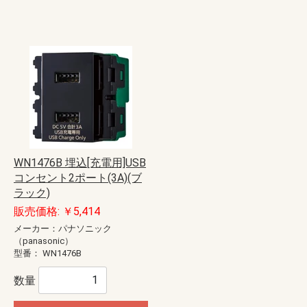
WN1476B 埋込[充電用]USB
コンセント2ポート(3A)(ブ
ラック)
販売価格: ￥5,414
メーカー：パナソニック
（panasonic）
型番：
WN1476B
数量