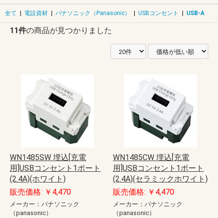
全て
|
電設資材
|
パナソニック（Panasonic）
|
USBコンセント
|
USB-A
11件
の商品が見つかりました
WN1485SW 埋込[充電
WN1485CW 埋込[充電
用]USBコンセント1ポート
用]USBコンセント1ポート
(2.4A)(ホワイト)
(2.4A)(セラミックホワイト)
販売価格: ￥4,470
販売価格: ￥4,470
メーカー：パナソニック
メーカー：パナソニック
（panasonic）
（panasonic）