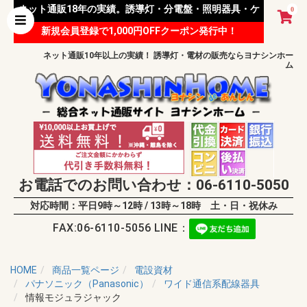
ネット通販18年の実績。誘導灯・分電盤・照明器具・ケ
0
新規会員登録で1,000円OFFクーポン発行中！
ーブル等 様々な資材を取り扱っています。
ネット通販10年以上の実績！ 誘導灯・電材の販売ならヨナシンホー
ム
お電話でのお問い合わせ：06-6110-5050
対応時間：平日9時～12時 / 13時～18時 土・日・祝休み
FAX:06-6110-5056 LINE：
HOME
商品一覧ページ
電設資材
パナソニック（Panasonic）
ワイド通信系配線器具
情報モジュラジャック