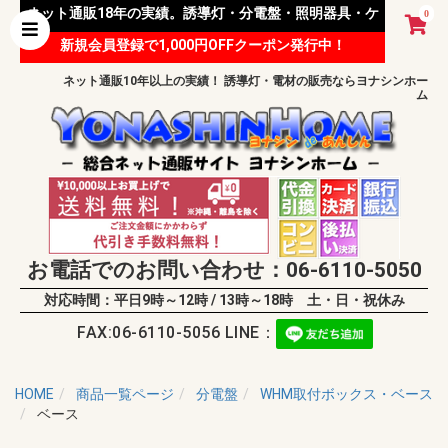
ネット通販18年の実績。誘導灯・分電盤・照明器具・ケ
0
新規会員登録で1,000円OFFクーポン発行中！
ーブル等 様々な資材を取り扱っています。
ネット通販10年以上の実績！ 誘導灯・電材の販売ならヨナシンホー
ム
お電話でのお問い合わせ：06-6110-5050
対応時間：平日9時～12時 / 13時～18時 土・日・祝休み
FAX:06-6110-5056 LINE：
HOME
商品一覧ページ
分電盤
WHM取付ボックス・ベース
ベース