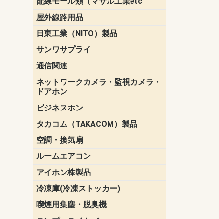
配線モール類（マサル工業etc
壁面用配線
光ファイバ
その他壁面
メタルモー
メタルエフ
ダクトモー
床面用配線
モール備品
エフ）
ー・Gモール
屋外線路用品
PE支線ガー
ケーブル標
オプトケー
ザ・鳥獣害
自在バンド
電柱標識板
キラベルト
4mm電線防
SZスリーブ
スパイラル
支線ガード
保護カバー
日東工業（NITO）製品
カバースイ
キャビネッ
小型動力分
システムラ
端子台
盤用パーツ
プラボック
ブレーカ
サンワサプライ
ペリフェラ
タップ・UP
ケーブル
インク・用
アクセサリ
LAN
DOS／Vパ
通信関連
保安器
プロテクタ
ローゼット
工具・試験
端子取付金
端子板
端末装置
配線用金具
モジュラー
LAN圧着工
ルータ
エッジスイ
ネットワークカメラ・監視カメラ・
NSK（日本
パナソニック(P
ドアホン
ビジネスホン
日立（HITAC
ナカヨ
NEC
OKI
ヘッドセッ
ヤコブイェ
タカコム（TAKACOM）製品
通話録音
留守番電話
音声応答転
緊急情報伝
日課放送
空調・換気扇
標準換気扇
ダクト換気
有圧換気扇
インダクト
パイプファ
シロッコフ
斜流ダクト
エアカーテ
システム部
ルームエアコン
三菱電機(MIT
ダイキン(DAI
アイホン株製品
テレビドア
ドアホン親
ドアホン子
冷凍庫(冷凍ストッカー)
喫煙用集塵・脱臭機
スモークダ