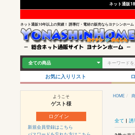
ネット通販1
ネット通販10年以上の実績！ 誘導灯・電材の販売ならヨナシンホーム
お気に入りリスト
HOME
ようこそ
ゲスト
様
ログイン
全て
|
誘
新規会員登録はこちら
パスワードを忘れた方はこちら