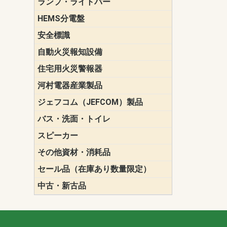
ランプ・ライトバー
パナソニック(P
東芝ライテ
ENDO（遠
三菱電機
HEMS分電盤
マルチ通信
安全標識
誘導標識
自動火災報知設備
パナソニック（
ホーチキ（HO
能美防災（N
ニッタン（NI
住宅用火災警報器
けむり当番
ねつ当番
ガス当番
河村電器産業製品
キャビネッ
動力分電盤
ジェフコム（JEFCOM）製品
LANツール
LEDイルミ
アンカー・
エアコン部
ケーブル保
ケーブル索
リール
作業工具
作業用照明
切削工具
収納機器・
検電器・計
腰回り品・
通線工具
電設化成品
高所作業ポ
パーツ＆ツ
バス・洗面・トイレ
便座
スピーカー
天井スピー
壁掛型スピ
ホーンスピ
コラムスピ
コンパクト
モニタース
インテリア
スピーカー
防滴型スピ
ホール用ス
マルチユー
その他資材・消耗品
ビニールテープ
自己融着テ
養生テープ
丸エフ
ネオシール
セール品（在庫あり数量限定）
照明器具
換気スイッ
ランプ・電
その他資材
中古・新古品
配線器具
照明器具