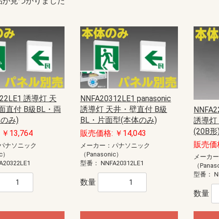
品が見つかりました
322LE1 誘導灯 天
NNFA20312LE1 panasonic
面直付 B級BL・両
誘導灯 天井・壁直付 B級
NNFA22
のみ)
BL・片面型(本体のみ)
誘導灯 
(20B
￥13,764
販売価格: ￥14,043
販売価格
パナソニック
メーカー：パナソニック
ic）
（Panasonic）
メーカ
A20322LE1
型番：
NNFA20312LE1
（Panas
型番：
N
数量
数量