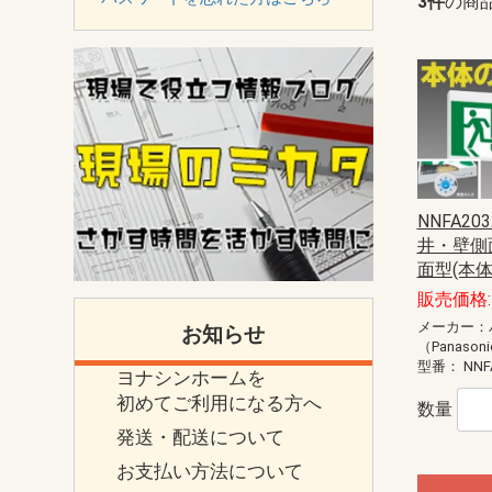
3件
の商
NNFA20
井・壁側
面型(本体
販売価格: 
メーカー：
お知らせ
（Panason
型番：
NNF
ヨナシンホームを
初めてご利用になる方へ
数量
発送・配送について
お支払い方法について