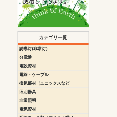
カテゴリ一覧
誘導灯(非常灯)
一般型
一般型(みる
一般型長時間
一般型長時間
点滅形
誘導音付点
防湿・防雨
防湿・防雨
防湿・防雨形
クリーンル
床埋込型
防爆型
客席誘導灯
誘導灯リニ
誘導灯ガー
交換電池（
誘導灯交換
本体単体
パネル単体
リモコン
ク機能付)パ
けバッテリー
用）
クス
分電盤
標準分電盤
電化対応
創エネ対応
あんしん機
分電盤補修
分電盤用ブ
プラスばん
フリーボッ
リニューア
WHMボック
WHM取付ボ
露出化粧枠
半埋込化粧
住宅分電盤
テンパール
電設資材
パナソニック（
神保電器配
東芝配線器
未来工業製
三菱電機
明工社製品
テンパール
電線・ケーブル
切断対応
定尺
換気部材（ユニックスなど
温度ヒュー
フィルター
防虫網
樹脂製グリ
スリーブキ
レジスター
ALCスリーブ-
ACEジョイ
ACEスリー
ACE止水板
厚型 グリル
薄型 グリル
中型 グリル
外風対策 角
外風対策 角
外風対策（
外風対策 丸
外風対策 丸
軒天井用 グ
床下通気用 
給気電動シ
パイプフー
ウェザーカ
防音フード
差圧式吸気
防火ダンパ
風量調整ダ
逆風止ダン
サイレンサ
止水板
UKDF風向
消音・フレ
耐火パテ
照明器具
遠藤照明（E
オーデリック（
コイズミ照
大光電機（DA
東芝ライテ
パナソニック（
三菱電機
クラコ
非常照明
ODELIC非常
三菱非常灯
東芝LED非
パナソニック
電気資材
端子台
碍子
圧着端子・
差込みコネ
リレー
インシュロ
日動電工製
ねじなし電
ねじ付き電
厚鋼電線管Z
ボックス・
樹脂製ボッ
CD管・PF
金物類
雑材
エフレック