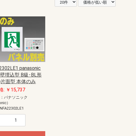
302LE1 panasonic
壁埋込型 B級･BL形
形)片面型 本体のみ
: ￥15,737
ー：パナソニック
onic）
NFA22302LE1