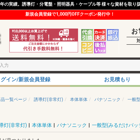
8年の実績。誘導灯・分電盤・照明器具・ケーブル等 様々な資材を取り
新規会員登録で1,000円OFFクーポン発行中！
お
ログイン/新規会員登録
お見積もり
商品一覧ページ
誘導灯(非常灯)
本体単体
パナソニック
一般型
導灯(非常灯)
|
本体単体
|
パナソニック
|
一般型(みるだけバッ