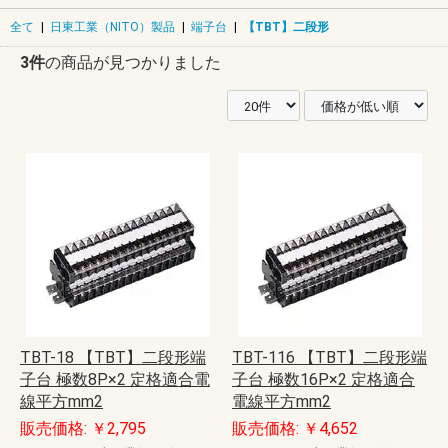
全て
|
日東工業（NITO）製品
|
端子台
|
【TBT】二段形
3件
の商品が見つかりました
TBT-18 【TBT】二段形端
TBT-116 【TBT】二段形端
子台 極数8P×2 定格適合電
子台 極数16P×2 定格適合
線平方mm2
電線平方mm2
販売価格: ￥2,795
販売価格: ￥4,652