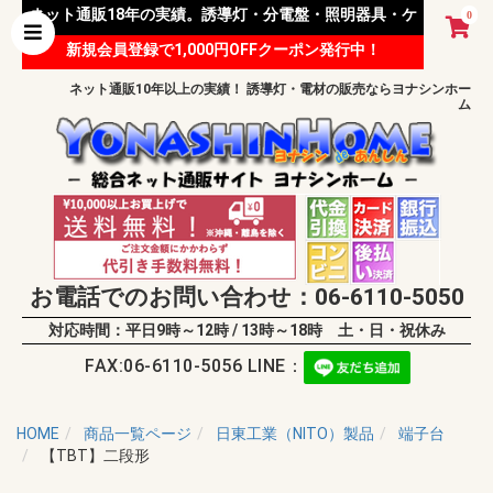
ネット通販18年の実績。誘導灯・分電盤・照明器具・ケ
0
新規会員登録で1,000円OFFクーポン発行中！
ーブル等 様々な資材を取り扱っています。
ネット通販10年以上の実績！ 誘導灯・電材の販売ならヨナシンホー
ム
お電話でのお問い合わせ：06-6110-5050
対応時間：平日9時～12時 / 13時～18時 土・日・祝休み
FAX:06-6110-5056 LINE：
HOME
商品一覧ページ
日東工業（NITO）製品
端子台
【TBT】二段形