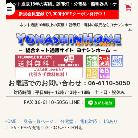
ネット通販18年の実績。誘導灯・分電盤・照明器具・ケ
0
新規会員登録で1,000円OFFクーポン発行中！
ーブル等 様々な資材を取り扱っています。
ネット通販10年以上の実績！ 誘導灯・電材の販売ならヨナシンホー
ム
お電話でのお問い合わせ：06-6110-5050
対応時間：平日9時～12時 / 13時～18時 土・日・祝休み
FAX:06-6110-5056 LINE：
HOME
商品一覧ページ
分電盤
電化対応
LSあり
EV・PHEV充電回路・ｴｺｷｭｰﾄ・IH対応